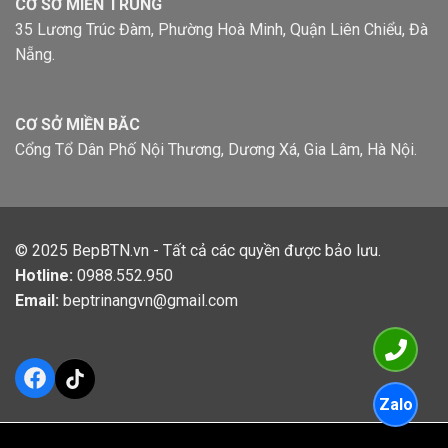
CƠ SỞ MIỀN TRUNG
35 Lương Trúc Đàm, Phường Hoà Minh, Quận Liên Chiểu, Đà
Nẵng.
CƠ SỞ MIỀN BĂC
Cổng Tổ Dân Phố Nội Thương, Dương Xá, Gia Lâm, Hà Nội.
© 2025
BepBTN.vn
- Tất cả các quyền được bảo lưu.
Hotline:
0988.552.950
Email:
beptrinangvn@gmail.com
Facebook
TikTok
Zalo