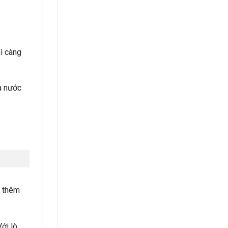
ì càng
à nước
g thêm
ới lò