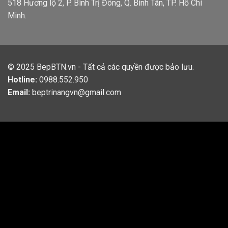
518 Hương lộ 2, P. Bình Trị Đông, Q. Bình Tân, TP. Hồ Chí
Minh.
© 2025
BepBTN.vn
- Tất cả các quyền được bảo lưu.
Hotline:
0988.552.950
Email:
beptrinangvn@gmail.com