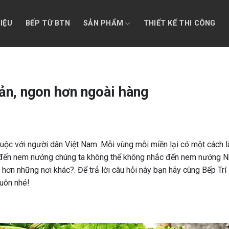
HIỆU
BẾP TỪ BTN
SẢN PHẨM
THIẾT KẾ THI CÔNG
ản, ngon hơn ngoài hàng
c với người dân Việt Nam. Mỗi vùng mỗi miền lại có một cách 
ắc đến nem nướng chúng ta không thể không nhắc đến nem nướng 
hơn những nơi khác?. Để trả lời câu hỏi này bạn hãy cùng Bếp Trí
luôn nhé!