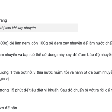
thị sau khi xay nhuyễn
t (400g) để làm nem, còn 100g sẽ đem xay nhuyễn để làm nước ch
 băm nhuyễn và bạn có thể sử dụng máy xay để đảm bảo độ nhuyễ
đường, 1 thìa bột nở, 3 thìa nước mắm, tỏi và hành ớt đã băm nhuy
ia vị
ong 15 phút để tiêu diệt vi khuẩn. Sau đó chuẩn bị vớt ra rồi để 
vỏ để sẵn.