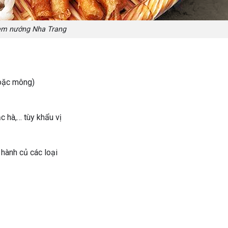
m nướng Nha Trang
hoặc mông)
c hà,… tùy khẩu vị
 hành củ các loại