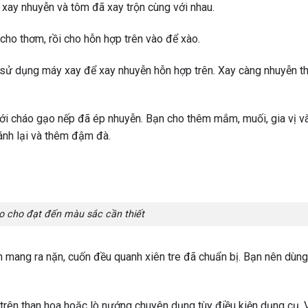
c xay nhuyễn và tôm đã xay trộn cùng với nhau.
cho thơm, rồi cho hỗn hợp trên vào để xào.
n sử dụng máy xay để xay nhuyễn hỗn hợp trên. Xay càng nhuyễn th
 với cháo gạo nếp đã ép nhuyễn. Bạn cho thêm mắm, muối, gia vị v
ánh lại và thêm đậm đà.
 cho đạt đến màu sắc cần thiết
 mang ra nặn, cuốn đều quanh xiên tre đã chuẩn bị. Bạn nên dùn
 trên than hoa hoặc lò nướng chuyên dụng tùy điều kiện dụng cụ. V