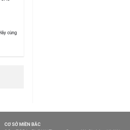
 Hãy cùng
CƠ SỞ MIỀN BĂC