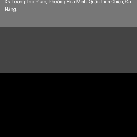
35 Lương Trúc Đàm, Phường Hoà Minh, Quận Liên Chiểu, Đà
Nẵng.