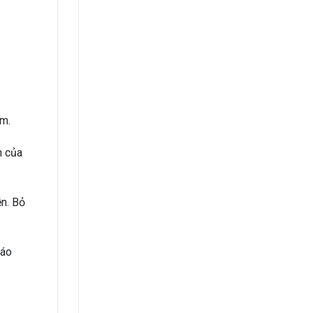
ấm.
n của
ễn. Bỏ
ráo