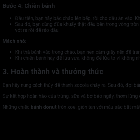
Bước 4: Chiên bánh
Đầu tiên, bạn hãy bắc chảo lên bếp, rồi cho dầu ăn vào. Kh
Sau đó, bạn dùng đũa khuấy thật đều bên trong vòng tròn 
vớt ra rồi để ráo dầu.
Mách nhỏ:
Khi thả bánh vào trong chảo, bạn nên cầm giấy nến để trán
Khi chiên bánh hãy để lửa vừa, không để lửa to vì không 
3. Hoàn thành và thưởng thức
Bạn hãy nung cách thủy để thanh socola chảy ra. Sau đó, đợi bán
Sự kết hợp hoàn hảo của trứng, sữa và bơ béo ngậy, thơm lừng
Những chiếc
bánh donut
tròn xoe, giòn tan với màu sắc bắt mắt