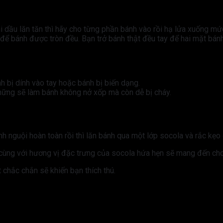
i dầu lăn tăn thì hãy cho từng phần bánh vào rồi hạ lửa xuống mức
để bánh được tròn đều. Bạn trở bánh thật đều tay để hai mặt bánh
h bị dính vào tay hoặc bánh bị biến dạng.
những sẽ làm bánh không nở xốp mà còn dễ bị cháy.
h nguội hoàn toàn rồi thì lăn bánh qua một lớp socola và rắc kẹo 
 cùng với hương vị đặc trưng của socola hứa hẹn sẽ mang đến c
 chắc chắn sẽ khiến bạn thích thú.