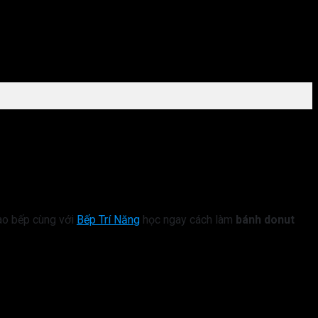
Vào bếp cùng với
Bếp Trí Năng
học ngay cách làm
bánh donut