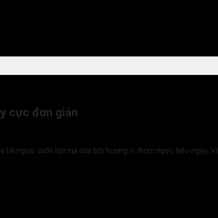
y cực đơn giản
vẻ bề ngoài cuốn hút mà còn bởi hương vị thơm ngon, béo ngậy. 