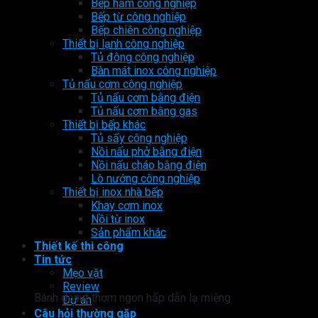
Bếp hầm công nghiệp
Bếp từ công nghiệp
Bếp chiên công nghiệp
Thiết bị lạnh công nghiệp
Tủ đông công nghiệp
Bàn mát inox công nghiệp
Tủ nấu cơm công nghiệp
Tủ nấu cơm bằng điện
Tủ nấu cơm bằng gas
Thiết bị bếp khác
Tủ sấy công nghiệp
Nồi nấu phở bằng điện
Nồi nấu cháo bằng điện
Lò nướng công nghiệp
Thiết bị inox nhà bếp
Khay cơm inox
Nồi từ inox
Sản phẩm khác
Thiết kế thi công
Tin tức
Mẹo vặt
Review
Bánh donut thơm ngon hấp dẫn lạ miệng
Dự án
Câu hỏi thường gặp