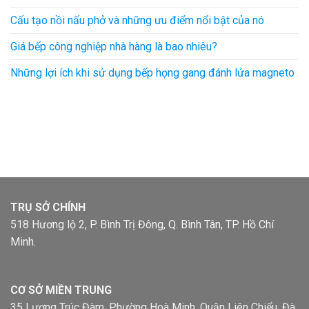
Cấu tạo nồi nấu phở và những ưu điểm nổi bật của nó
Giá bếp công nghiệp nhà hàng là bao nhiêu?
Những lợi ích khi sử dụng bếp họng gang đánh lửa magneto
TRỤ SỞ CHÍNH
518 Hương lộ 2, P. Bình Trị Đông, Q. Bình Tân, TP. Hồ Chí
Minh.
CƠ SỞ MIỀN TRUNG
35 Lương Trúc Đàm, Phường Hoà Minh, Quận Liên Chiểu, Đà