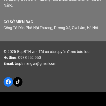
Nẵng.
CƠ SỞ MIỀN BĂC
Cổng Tổ Dân Phố Nội Thương, Dương Xá, Gia Lâm, Hà Nội.
© 2025
BepBTN.vn
- Tất cả các quyền được bảo lưu.
Hotline:
0988.552.950
Email:
beptrinangvn@gmail.com
Facebook
TikTok