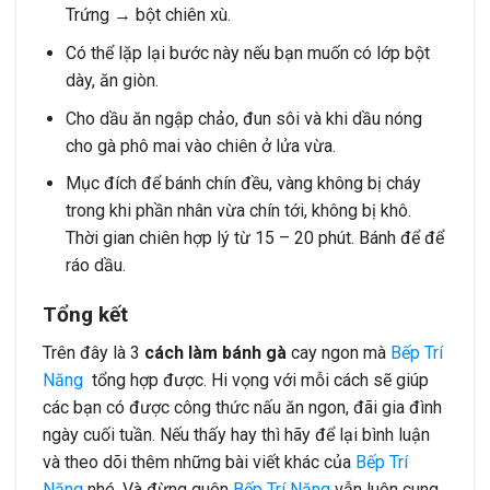
Trứng → bột chiên xù.
Có thể lặp lại bước này nếu bạn muốn có lớp bột
dày, ăn giòn.
Cho dầu ăn ngập chảo, đun sôi và khi dầu nóng
cho gà phô mai vào chiên ở lửa vừa.
Mục đích để bánh chín đều, vàng không bị cháy
trong khi phần nhân vừa chín tới, không bị khô.
Thời gian chiên hợp lý từ 15 – 20 phút. Bánh để để
ráo dầu.
Tổng kết
Trên đây là 3
cách làm bánh gà
cay ngon mà
Bếp Trí
Năng
tổng hợp được. Hi vọng với mỗi cách sẽ giúp
các bạn có được công thức nấu ăn ngon, đãi gia đình
ngày cuối tuần. Nếu thấy hay thì hãy để lại bình luận
và theo dõi thêm những bài viết khác của
Bếp Trí
Năng
nhé. Và đừng quên
Bếp Trí Năng
vẫn luôn cung