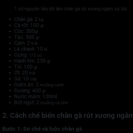
1 số nguyên liệu để làm chân gà rút xương ngâm sả tắc
Chân gà:
2
kg
Cà rốt: 100
gr
Cóc: 500
gr
Tắc: 500
gr
Cam: 2
trái
Lá chanh: 10
lá
Gừng:
1/2 củ
Hành tím: 250
gr
Tỏi: 100
gr
Ớt: 20
trái
Sả: 10
cây
Giấm ăn: 2
muỗng canh
Đường: 400
gr
Nước mắm: 100ml
Bột ngọt: 2
muỗng cà phê
2. Cách chế biến chân gà rút xương ngâ
Bước 1: Sơ chế và luộc chân gà