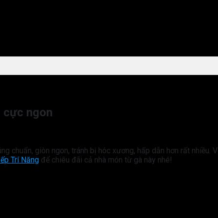
c cực ngon
ng chuẩn, giòn ngon, tránh bị hóc xương, hấp dẫn hơn rất nhiều. V
ếp Trí Năng
để chiêu đãi cả nhà món từ gà này nhé!