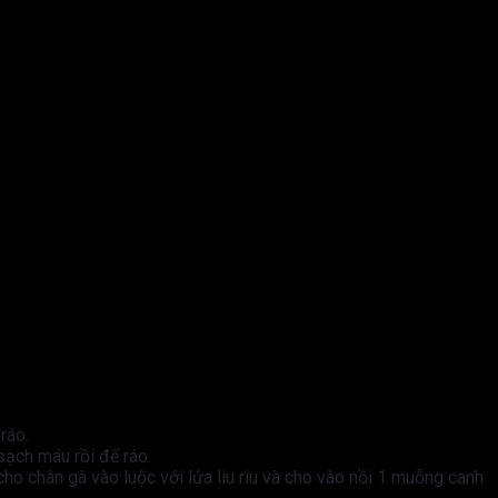
ráo.
sạch máu rồi để ráo.
cho chân gà vào luộc với lửa liu riu và cho vào nồi 1 muỗng canh