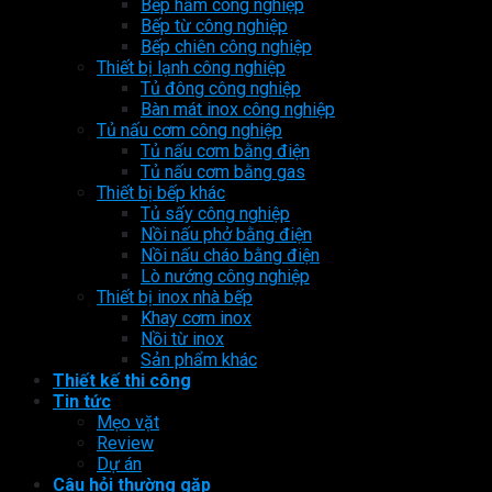
Bếp hầm công nghiệp
Bếp từ công nghiệp
Bếp chiên công nghiệp
Thiết bị lạnh công nghiệp
Tủ đông công nghiệp
Bàn mát inox công nghiệp
Tủ nấu cơm công nghiệp
Tủ nấu cơm bằng điện
Tủ nấu cơm bằng gas
Thiết bị bếp khác
Tủ sấy công nghiệp
Nồi nấu phở bằng điện
Nồi nấu cháo bằng điện
Lò nướng công nghiệp
Thiết bị inox nhà bếp
Khay cơm inox
Nồi từ inox
Sản phẩm khác
Thiết kế thi công
Tin tức
Mẹo vặt
Review
Dự án
Câu hỏi thường gặp