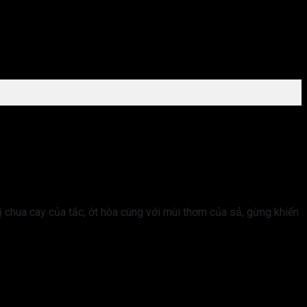
ị chua cay của tắc, ớt hòa cùng với mùi thơm của sả, gừng khiến