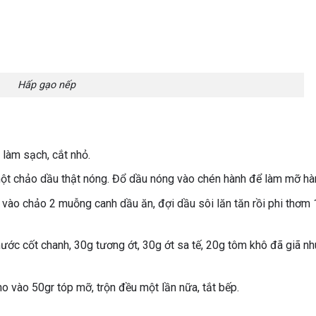
Hấp gạo nếp
 làm sạch, cắt nhỏ.
ị một chảo dầu thật nóng. Đổ dầu nóng vào chén hành để làm mỡ hà
 vào chảo 2 muỗng canh dầu ăn, đợi dầu sôi lăn tăn rồi phi thơm 
c cốt chanh, 30g tương ớt, 30g ớt sa tế, 20g tôm khô đã giã nh
o vào 50gr tóp mỡ, trộn đều một lần nữa, tắt bếp.