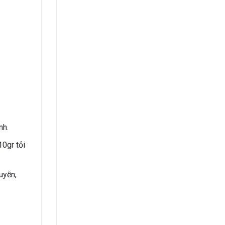
nh.
10gr tỏi
uyễn,