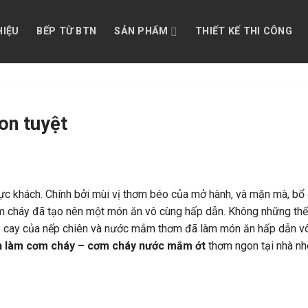
HIỆU
BẾP TỪ BTN
SẢN PHẨM
THIẾT KẾ THI CÔNG
on tuyệt
ực khách. Chính bởi mùi vị thơm béo của mở hành, và mặn mà, b
cơm cháy đã tạo nên một món ăn vô cùng hấp dẫn. Không những th
ay cay của nếp chiên và nước mắm thơm đã làm món ăn hấp dẫn v
h làm cơm cháy – cơm cháy nước mắm ớt
thơm ngon tại nhà nh