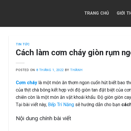
Skip
to
TRANG CHỦ
GIỚI T
content
TIN TỨC
Cách làm cơm cháy giòn rụm ng
POSTED ON
8 THÁNG 1, 2022
BY
THÀNH
Cơm cháy
là một món ăn thơm ngon cuốn hút biết bao th
của thịt chà bông kết hợp với độ giòn tan đặt biệt của 
chiên còn là một món ăn vặt khoái khẩu. Độ giòn giòn c
Tại bài viết này,
Bếp Trí Năng
sẽ hướng dẫn cho bạn
các
Nội dung chính bài viết