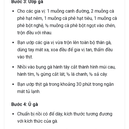
Bước 3: Ướp gà
Cho các gia vị: 1 muỗng canh đường, 2 muỗng cà
phê hạt nêm, 1 muỗng cà phê hạt tiêu, 1 muỗng cà
phê bột nghệ, ½ muỗng cà phê bột ngọt vào chén,
trộn đều với nhau.
Bạn ướp các gia vị vừa trộn lên toàn bộ thân gà,
dùng tay mát xa, xoa đều để gia vị tan, thấm đều
vào thịt.
Nhồi vào bụng gà hành tây cắt thành hình múi cau,
hành tím, ½ gừng cắt lát, ½ lá chanh, ½ sả cây.
Bạn ướp thịt gà trong khoảng 30 phút trong ngăn
mát tủ lạnh.
Bước 4: Ủ gà
Chuẩn bị nồi có đế dày, kích thước tương đương
với kích thức của gà.