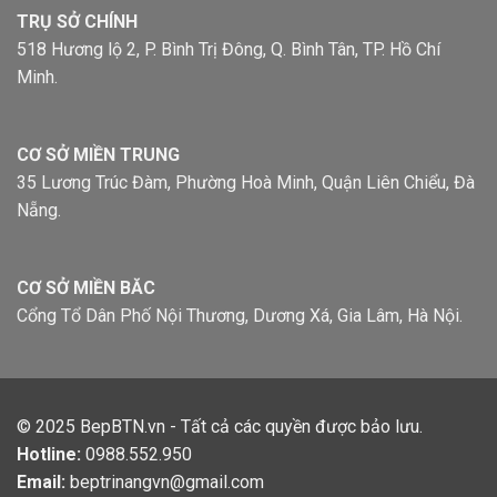
TRỤ SỞ CHÍNH
518 Hương lộ 2, P. Bình Trị Đông, Q. Bình Tân, TP. Hồ Chí
Minh.
CƠ SỞ MIỀN TRUNG
35 Lương Trúc Đàm, Phường Hoà Minh, Quận Liên Chiểu, Đà
Nẵng.
CƠ SỞ MIỀN BĂC
Cổng Tổ Dân Phố Nội Thương, Dương Xá, Gia Lâm, Hà Nội.
© 2025
BepBTN.vn
- Tất cả các quyền được bảo lưu.
Hotline:
0988.552.950
Email:
beptrinangvn@gmail.com