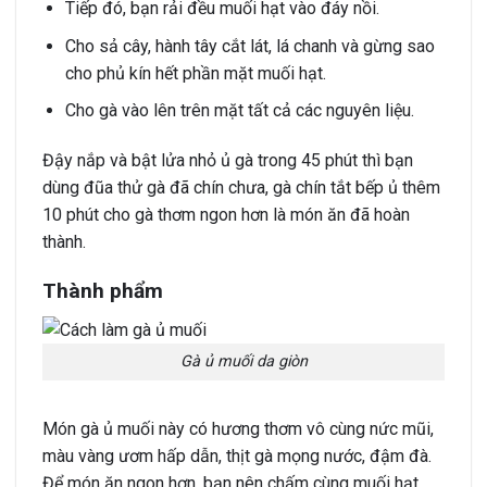
Tiếp đó, bạn rải đều muối hạt vào đáy nồi.
Cho sả cây, hành tây cắt lát, lá chanh và gừng sao
cho phủ kín hết phần mặt muối hạt.
Cho gà vào lên trên mặt tất cả các nguyên liệu.
Đậy nắp và bật lửa nhỏ ủ gà trong 45 phút thì bạn
dùng đũa thử gà đã chín chưa, gà chín tắt bếp ủ thêm
10 phút cho gà thơm ngon hơn là món ăn đã hoàn
thành.
Thành phẩm
Gà ủ muối da giòn
Món gà ủ muối này có hương thơm vô cùng nức mũi,
màu vàng ươm hấp dẫn, thịt gà mọng nước, đậm đà.
Để món ăn ngon hơn, bạn nên chấm cùng muối hạt