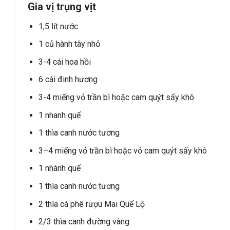
Gia vị trụng vịt
1,5 lít nước
1 củ hành tây nhỏ
3-4 cái hoa hồi
6 cái đinh hương
3-4 miếng vỏ trần bì hoặc cam quýt sấy khô
1 nhanh quế
1 thìa canh nước tương
3
–
4
miếng
vỏ trần bì hoặc vỏ cam quýt sấy khô
1
nhánh
quế
1
thìa canh
nước tương
2
thìa cà phê
rượu Mai Quế Lộ
2/3
thìa canh
đường vàng