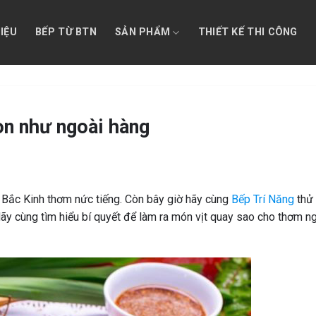
HIỆU
BẾP TỪ BTN
SẢN PHẨM
THIẾT KẾ THI CÔNG
on như ngoài hàng
 Bắc Kinh thơm nức tiếng. Còn bây giờ hãy cùng
Bếp Trí Năng
thử
Hãy cùng tìm hiểu bí quyết để làm ra món vịt quay sao cho thơm n