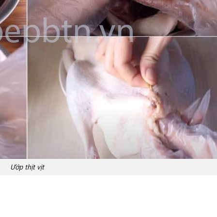
Ướp thịt vịt