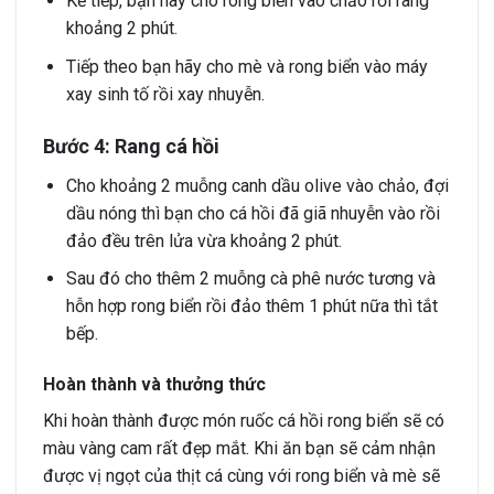
Kế tiếp, bạn hãy cho rong biển vào chảo rồi rang
khoảng 2 phút.
Tiếp theo bạn hãy cho mè và rong biển vào máy
xay sinh tố rồi xay nhuyễn.
Bước 4: Rang cá hồi
Cho khoảng 2 muỗng canh dầu olive vào chảo, đợi
dầu nóng thì bạn cho cá hồi đã giã nhuyễn vào rồi
đảo đều trên lửa vừa khoảng 2 phút.
Sau đó cho thêm 2 muỗng cà phê nước tương và
hỗn hợp rong biển rồi đảo thêm 1 phút nữa thì tắt
bếp.
Hoàn thành và thưởng thức
Khi hoàn thành được món ruốc cá hồi rong biển sẽ có
màu vàng cam rất đẹp mắt. Khi ăn bạn sẽ cảm nhận
được vị ngọt của thịt cá cùng với rong biển và mè sẽ