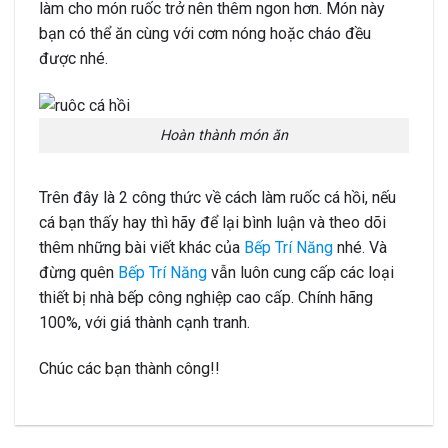
làm cho món ruốc trở nên thêm ngon hơn. Món này
bạn có thể ăn cùng với cơm nóng hoặc cháo đều
được nhé.
Hoàn thành món ăn
Trên đây là 2 công thức về cách làm ruốc cá hồi, nếu
cá bạn thấy hay thì hãy để lại bình luận và theo dõi
thêm những bài viết khác của
Bếp Trí Năng
nhé. Và
đừng quên
Bếp Trí Năng
vẫn luôn cung cấp các loại
thiết bị nhà bếp công nghiệp cao cấp. Chính hãng
100%, với giá thành cạnh tranh.
Chúc các bạn thành công!!