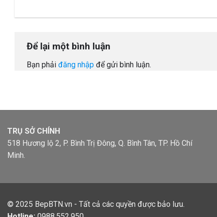
Để lại một bình luận
Bạn phải
đăng nhập
để gửi bình luận.
TRỤ SỞ CHÍNH
518 Hương lộ 2, P. Bình Trị Đông, Q. Bình Tân, TP. Hồ Chí
Minh.
© 2025
BepBTN.vn
- Tất cả các quyền được bảo lưu.
Hotline:
0988.552.950