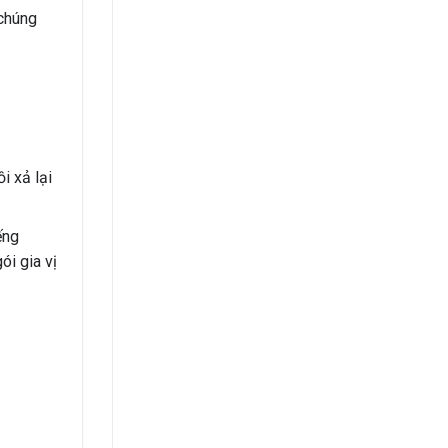
 chúng
i xả lại
ếng
ói gia vị