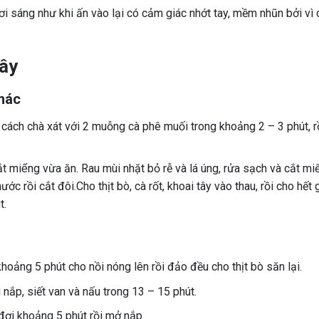
i sáng như khi ấn vào lại có cảm giác nhớt tay, mềm nhũn bởi vì
tây
khác
ách chà xát với 2 muỗng cà phê muối trong khoảng 2 – 3 phút, rồ
ắt miếng vừa ăn. Rau mùi nhặt bỏ rễ và lá úng, rửa sạch và cắt mi
 rồi cắt đôi.Cho thịt bò, cà rốt, khoai tây vào thau, rồi cho hết g
t.
khoảng 5 phút cho nồi nóng lên rồi đảo đều cho thịt bò săn lại.
nắp, siết van và nấu trong 13 – 15 phút.
 đợi khoảng 5 phút rồi mở nắp.