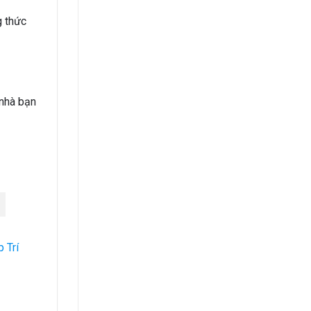
g thức
 nhà bạn
 Trí