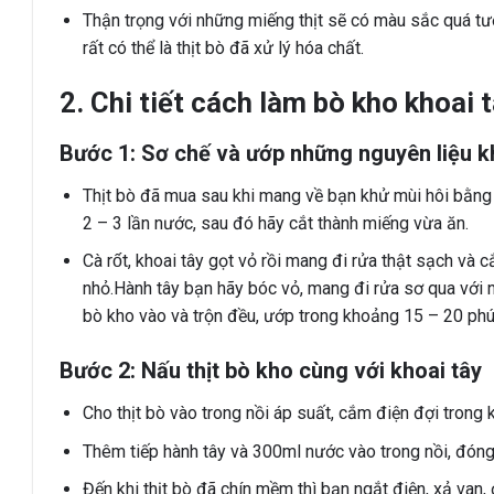
Thận trọng với những miếng thịt sẽ có màu sắc quá tươ
rất có thể là thịt bò đã xử lý hóa chất.
2. Chi tiết cách làm bò kho khoai 
Bước 1: Sơ chế và ướp những nguyên liệu 
Thịt bò đã mua sau khi mang về bạn khử mùi hôi bằng c
2 – 3 lần nước, sau đó hãy cắt thành miếng vừa ăn.
Cà rốt, khoai tây gọt vỏ rồi mang đi rửa thật sạch và c
nhỏ.Hành tây bạn hãy bóc vỏ, mang đi rửa sơ qua với nước
bò kho vào và trộn đều, ướp trong khoảng 15 – 20 phú
Bước 2: Nấu thịt bò kho cùng với khoai tây
Cho thịt bò vào trong nồi áp suất, cắm điện đợi trong 
Thêm tiếp hành tây và 300ml nước vào trong nồi, đóng 
Đến khi thịt bò đã chín mềm thì bạn ngắt điện, xả van,