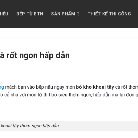
HIỆU
BẾP TỪ BTN
SẢN PHẨM
THIẾT KẾ THI CÔNG
cà rốt ngon hấp dẫn
ng
mách bạn vào bếp nấu ngay món
bò kho khoai tây
cà rốt thơ
o cả nhà với món từ thịt bò siêu thơm ngon, hấp dẫn mà lại đơn g
khoai tây thơm ngon hấp dẫn