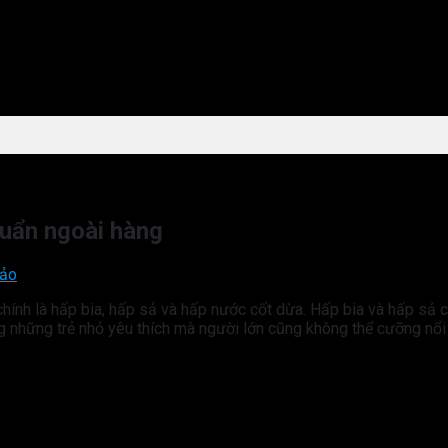
uẩn ngoài hàng
hảo
hính là hấp bia, hấp sả và hấp nước cốt dừa. Hấp bia và hấp sả c
g những trẻ nhỏ yêu thích mà người lớn cũng không thể cưỡng nổi