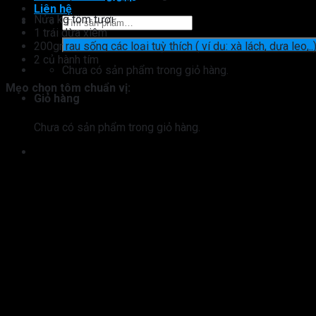
Liên hệ
Nửa kg tôm tươi
Tìm
1 trái dừa xiêm
kiếm:
200gr rau sống các loại tuỳ thích ( ví dụ: xà lách, dưa leo,..
2 củ hành tím
Chưa có sản phẩm trong giỏ hàng.
Mẹo chọn tôm chuẩn vị:
Giỏ hàng
Chưa có sản phẩm trong giỏ hàng.