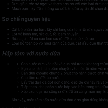
Dừa già nước sẽ ngọt và thơm hơn so với các loại dừa non
Mách bạn: hãy đến những cơ sở bán dừa uy tín để chọn 
Sơ chế nguyên liệu
Cắt bỏ phần râu tôm, lấy chỉ lưng của tôm rồi rửa sạch với
Lột vỏ hành tím, rửa qua, rồi băm nhuyễn.
Rửa sạch tất cả các loại rau rồi để cho nó khô ráo.
Loại bỏ toàn bộ vỏ màu xanh của dừa, cắt đầu dừa thật trò
Hấp tôm với nước dừa
Cho nước dừa vào nồi và đun sôi trong khoảng chừn
Bạn cho hành tím băm nhuyễn vào nồi rồi nêm với mộ
Bạn đun khoảng chừng 2 phút cho hành được chín và g
Cho tôm ra để ráo nước.
Lấy trái dừa đã gọt gọn gàng, đẹp đẽ khi nãy ra và 
Tiếp theo, cho phần nước hấp vào bên trong trái dừa
Xếp các loại rau sống ra đĩa để ăn cùng món này là 
Như vậy, món tôm hấp nước dừa thật đơn giản đúng không