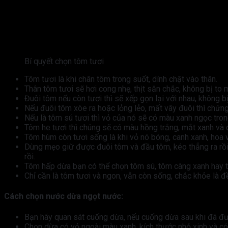
Bí quyết chọn tôm tươi
Tôm tươi là khi chân tôm trong suốt, dính chặt vào thân.
Thân tôm tươi sẽ hơi cong nhẹ, thịt săn chắc, không bị to
Đuôi tôm nếu còn tươi thì sẽ xếp gọn lại với nhau, không bị
Nếu đuôi tôm xòe ra hoặc lỏng lẻo, mất vây đuôi thì chứng
Nếu là tôm sú tươi thì vỏ của nó sẽ có màu xanh ngọc tro
Tôm he tươi thì chúng sẽ có màu hồng trắng, mắt xanh và 
Tôm hùm còn tươi sống là khi vỏ nó bóng, canh xanh, hoa v
Dùng mẹo giữ được đuôi tôm và đầu tôm, kéo thẳng ra rồi 
rồi.
Tôm hấp dừa bạn có thể chọn tôm sú, tôm càng xanh hay t
Chỉ cần là tôm tươi và ngon, vẫn còn sống, chắc khỏe là đ
Cách chọn nước dừa ngọt nước:
Bạn hãy quan sát cuống dừa, nếu cuống dừa sau khi đã đượ
Chọn dừa có vỏ ngoài màu xanh, kích thước nhỏ xinh và có 