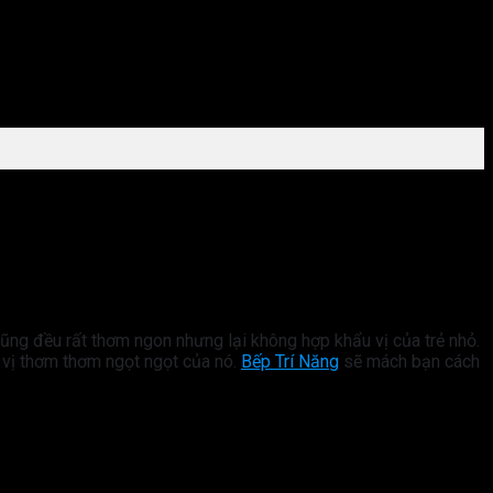
ũng đều rất thơm ngon nhưng lại không hợp khẩu vị của trẻ nhỏ.
 vị thơm thơm ngọt ngọt của nó.
Bếp Trí Năng
sẽ mách bạn cách