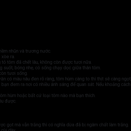
 mềm nhũn và trương nước.
 xòe ra.
 tỏ tôm đã chết lâu, không còn được tươi nữa.
ng suốt, bóng nhẹ, có sống chạy dọc giữa thân tôm.
còn tươi sống.
ăn có màu nâu đen rõ ràng, tôm hùm càng to thì thịt sẽ càng ngọt
bạn đem ra nơi có nhiều ánh sáng để quan sát. Nếu khoảng cách 
ôm hùm hoặc bất cứ loại tôm nào mà bạn thích.
ều được.
c gọt mà vẫn trắng thì có nghĩa dừa đã bị ngâm chất làm trắng.
cùi dày.