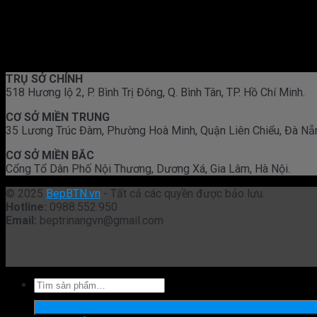
TRỤ SỞ CHÍNH
518 Hương lộ 2, P. Bình Trị Đông, Q. Bình Tân, TP. Hồ Chí Minh.
CƠ SỞ MIỀN TRUNG
35 Lương Trúc Đàm, Phường Hoà Minh, Quận Liên Chiểu, Đà Nẵ
CƠ SỞ MIỀN BĂC
Cổng Tổ Dân Phố Nội Thương, Dương Xá, Gia Lâm, Hà Nội.
© 2025
BepBTN.vn
- Tất cả các quyền được bảo lưu.
Hotline:
0988.552.950
Email:
beptrinangvn@gmail.com
Tìm
kiếm: