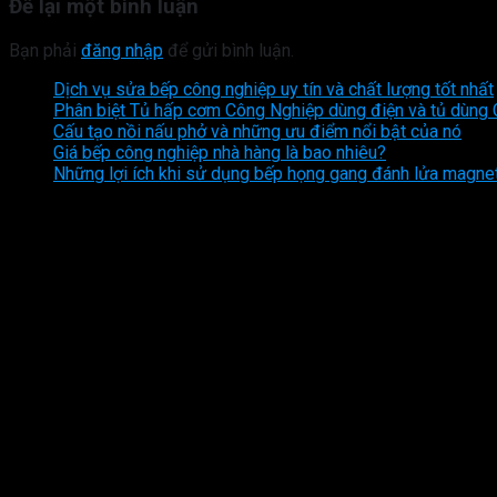
Để lại một bình luận
Bạn phải
đăng nhập
để gửi bình luận.
Dịch vụ sửa bếp công nghiệp uy tín và chất lượng tốt nhất
Phân biệt Tủ hấp cơm Công Nghiệp dùng điện và tủ dùng
Cấu tạo nồi nấu phở và những ưu điểm nổi bật của nó
Giá bếp công nghiệp nhà hàng là bao nhiêu?
Những lợi ích khi sử dụng bếp họng gang đánh lửa magne