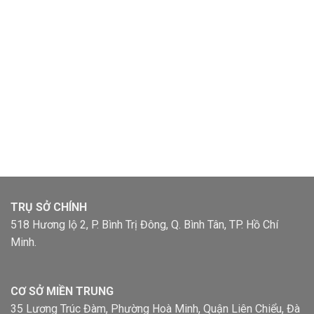
TRỤ SỞ CHÍNH
518 Hương lộ 2, P. Bình Trị Đông, Q. Bình Tân, TP. Hồ Chí
Minh.
CƠ SỞ MIỀN TRUNG
35 Lương Trúc Đàm, Phường Hoà Minh, Quận Liên Chiểu, Đà