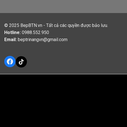
© 2025
BepBTN.vn
- Tất cả các quyền được bảo lưu.
Hotline:
0988.552.950
Email:
beptrinangvn@gmail.com
Facebook
TikTok