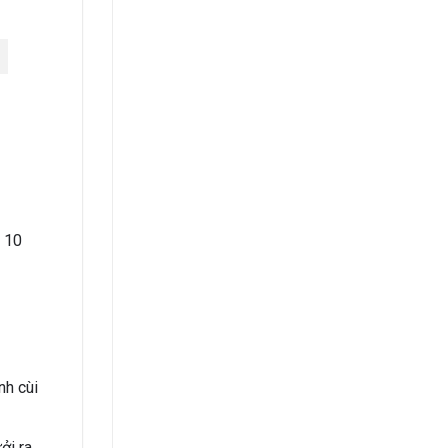
 10
nh cùi
ởi ra,