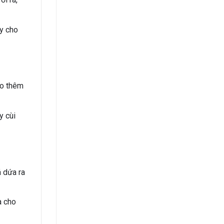
y cho
ho thêm
y cùi
á dứa ra
a cho