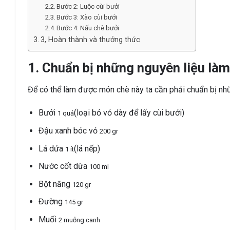
Bước 2: Luộc cùi bưởi
Bước 3: Xào cùi bưởi
Bước 4: Nấu chè bưởi
3, Hoàn thành và thưởng thức
1. Chuẩn bị những nguyên liệu làm
Để có thể làm được món chè này ta cần phải chuẩn bị nhữ
Bưởi
(loại bỏ vỏ dày để lấy cùi bưởi)
1 quả
Đậu xanh bóc vỏ
200 gr
Lá dứa
(lá nếp)
1 ít
Nước cốt dừa
100 ml
Bột năng
120 gr
Đường
145 gr
Muối
2 muỗng canh