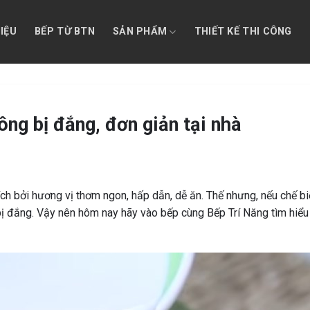
HIỆU
BẾP TỪ BTN
SẢN PHẨM
THIẾT KẾ THI CÔNG
ng bị đắng, đơn giản tại nhà
ch bởi hương vị thơm ngon, hấp dẫn, dễ ăn. Thế nhưng, nếu chế b
bị đắng. Vậy nên hôm nay hãy vào bếp cùng Bếp Trí Năng tìm hiể