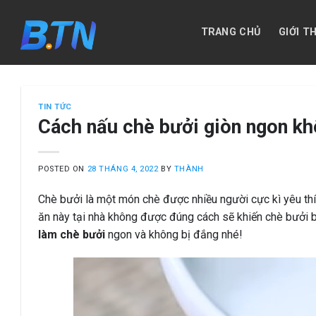
Skip
to
TRANG CHỦ
GIỚI T
content
TIN TỨC
Cách nấu chè bưởi giòn ngon khô
POSTED ON
28 THÁNG 4, 2022
BY
THÀNH
Chè bưởi là một món chè được nhiều người cực kì yêu thí
ăn này tại nhà không được đúng cách sẽ khiến chè bưởi 
làm chè bưởi
ngon và không bị đắng nhé!