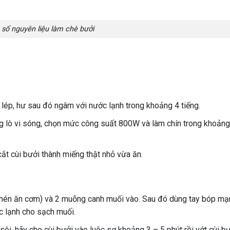
 số nguyên liệu làm chè bưởi
lép, hư sau đó ngâm với nước lạnh trong khoảng 4 tiếng.
g lò vi sóng, chọn mức công suất 800W và làm chín trong khoảng
cắt cùi bưởi thành miếng thật nhỏ vừa ăn.
(chén ăn cơm) và 2 muỗng canh muối vào. Sau đó dùng tay bóp mạ
ớc lạnh cho sạch muối.
sôi, hãy cho cùi bưởi vào luộc sơ khoảng 3 – 5 phút rồi vớt cùi bư