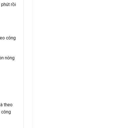
 phút rồi
heo công
còn nóng
và theo
p công