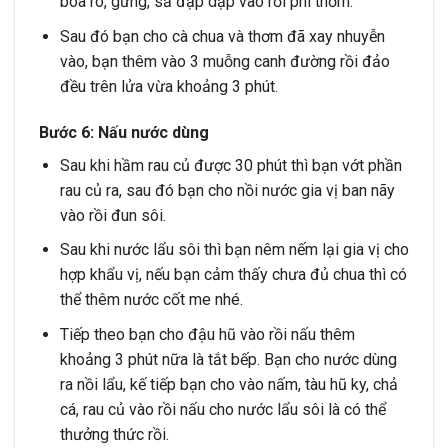
boa rô, gừng, sả đập dập vào rồi phi thơm.
Sau đó bạn cho cà chua và thơm đã xay nhuyễn
vào, bạn thêm vào 3 muỗng canh đường rồi đảo
đều trên lửa vừa khoảng 3 phút.
Bước 6: Nấu nước dùng
Sau khi hầm rau củ được 30 phút thì bạn vớt phần
rau củ ra, sau đó bạn cho nồi nước gia vị ban nãy
vào rồi đun sôi.
Sau khi nước lẩu sôi thì bạn nêm nếm lại gia vị cho
hợp khẩu vị, nếu bạn cảm thấy chưa đủ chua thì có
thể thêm nước cốt me nhé.
Tiếp theo bạn cho đậu hũ vào rồi nấu thêm
khoảng 3 phút nữa là tắt bếp. Bạn cho nước dùng
ra nồi lẩu, kế tiếp bạn cho vào nấm, tàu hũ ky, chả
cá, rau củ vào rồi nấu cho nước lẩu sôi là có thể
thưởng thức rồi.