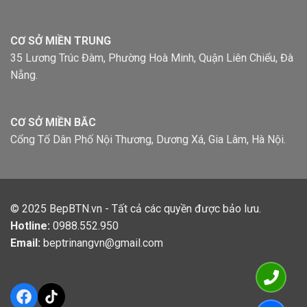
CƠ SỞ MIỀN TRUNG
35 Lương Trúc Đàm, Phường Hoà Minh, Quận Liên Chiểu, Đà
Nẵng.
CƠ SỞ MIỀN BĂC
Cổng Tổ Dân Phố Nội Thương, Dương Xá, Gia Lâm, Hà Nội.
© 2025
BepBTN.vn
- Tất cả các quyền được bảo lưu.
Hotline:
0988.552.950
Email:
beptrinangvn@gmail.com
Facebook
TikTok