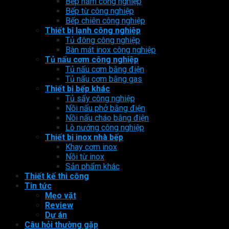
Bếp hầm công nghiệp
Bếp từ công nghiệp
Bếp chiên công nghiệp
Thiết bị lạnh công nghiệp
Tủ đông công nghiệp
Bàn mát inox công nghiệp
Tủ nấu cơm công nghiệp
Tủ nấu cơm bằng điện
Tủ nấu cơm bằng gas
Thiết bị bếp khác
Tủ sấy công nghiệp
Nồi nấu phở bằng điện
Nồi nấu cháo bằng điện
Lò nướng công nghiệp
Thiết bị inox nhà bếp
Khay cơm inox
Nồi từ inox
Sản phẩm khác
Thiết kế thi công
Tin tức
Mẹo vặt
Review
Dự án
Câu hỏi thường gặp