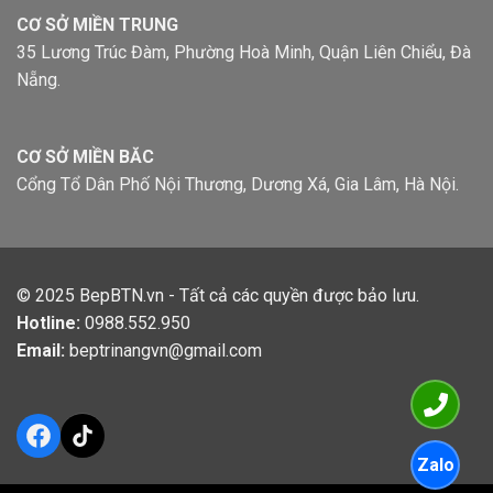
CƠ SỞ MIỀN TRUNG
35 Lương Trúc Đàm, Phường Hoà Minh, Quận Liên Chiểu, Đà
Nẵng.
CƠ SỞ MIỀN BĂC
Cổng Tổ Dân Phố Nội Thương, Dương Xá, Gia Lâm, Hà Nội.
© 2025
BepBTN.vn
- Tất cả các quyền được bảo lưu.
Hotline:
0988.552.950
Email:
beptrinangvn@gmail.com
Facebook
TikTok
Zalo