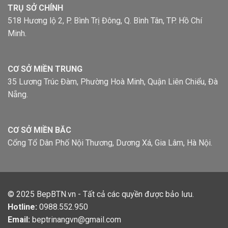
TRỤ SỞ CHÍNH
518 Hương lộ 2, P. Bình Trị Đông, Q. Bình Tân, TP. Hồ Chí
Minh.
CƠ SỞ MIỀN TRUNG
35 Lương Trúc Đàm, Phường Hoà Minh, Quận Liên Chiểu, Đà
Nẵng.
CƠ SỞ MIỀN BĂC
Cổng Tổ Dân Phố Nội Thương, Dương Xá, Gia Lâm, Hà Nội.
© 2025
BepBTN.vn
- Tất cả các quyền được bảo lưu.
Hotline:
0988.552.950
Email:
beptrinangvn@gmail.com