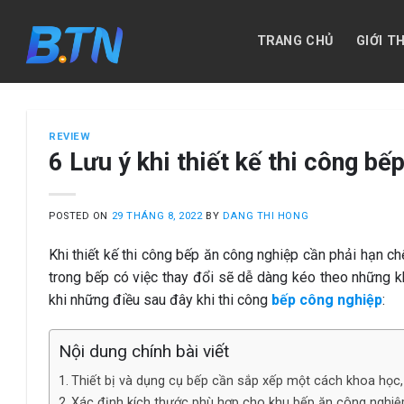
Skip
to
TRANG CHỦ
GIỚI T
content
REVIEW
6 Lưu ý khi thiết kế thi công bế
POSTED ON
29 THÁNG 8, 2022
BY
DANG THI HONG
Khi thiết kế thi công bếp ăn công nghiệp cần phải hạn ch
trong bếp có việc thay đổi sẽ dễ dàng kéo theo những k
khi những điều sau đây khi thi công
bếp công nghiệp
:
Nội dung chính bài viết
Thiết bị và dụng cụ bếp cần sắp xếp một cách khoa học
Xác định kích thước phù hợp cho khu bếp ăn công nghiệ