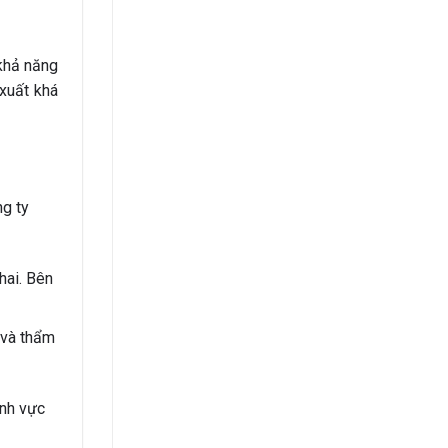
 khả năng
xuất khá
ng ty
hai. Bên
g và thẩm
ĩnh vực