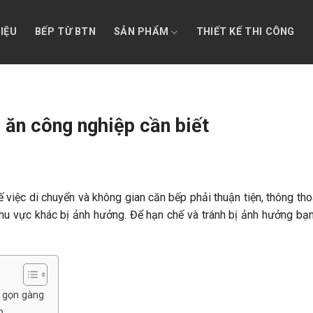
HIỆU
BẾP TỪ BTN
SẢN PHẨM
THIẾT KẾ THI CÔNG
p ăn công nghiệp cần biết
ế việc di chuyển và không gian căn bếp phải thuận tiện, thông th
hu vực khác bị ảnh hưởng. Để hạn chế và tránh bị ảnh hưởng bạn
, gọn gàng
p