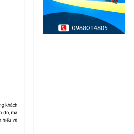
ợng khách
o đó, mà
m hiểu và