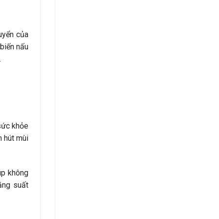
huyển của
 biến nấu
.
 sức khỏe
m hút mùi
iúp không
ăng suất