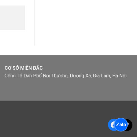
CƠ SỞ MIỀN BĂC
Cổng Tổ Dân Phố Nội Thương, Dương Xá, Gia Lâm, Hà Nội.
Faceb
Tik
Zalo