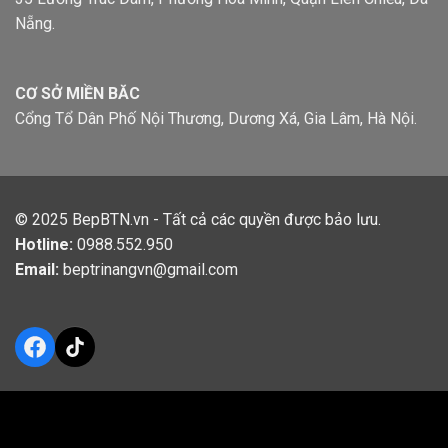
Nẵng.
CƠ SỞ MIỀN BĂC
Cổng Tổ Dân Phố Nội Thương, Dương Xá, Gia Lâm, Hà Nội.
© 2025
BepBTN.vn
- Tất cả các quyền được bảo lưu.
Hotline:
0988.552.950
Email:
beptrinangvn@gmail.com
Facebook
TikTok