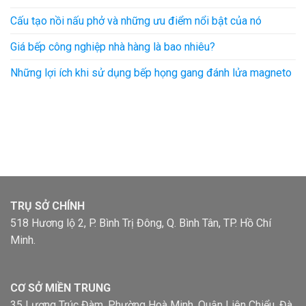
Cấu tạo nồi nấu phở và những ưu điểm nổi bật của nó
Giá bếp công nghiệp nhà hàng là bao nhiêu?
Những lợi ích khi sử dụng bếp họng gang đánh lửa magneto
TRỤ SỞ CHÍNH
518 Hương lộ 2, P. Bình Trị Đông, Q. Bình Tân, TP. Hồ Chí
Minh.
CƠ SỞ MIỀN TRUNG
35 Lương Trúc Đàm, Phường Hoà Minh, Quận Liên Chiểu, Đà