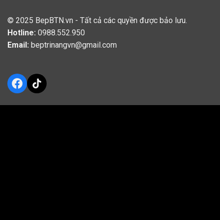
© 2025
BepBTN.vn
- Tất cả các quyền được bảo lưu.
Hotline:
0988.552.950
Email:
beptrinangvn@gmail.com
Facebook
TikTok