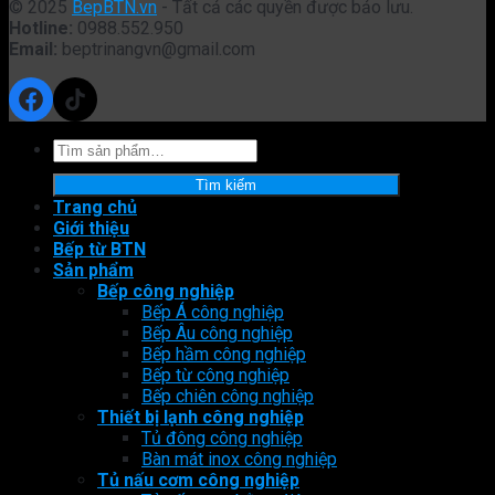
© 2025
BepBTN.vn
- Tất cả các quyền được bảo lưu.
Hotline:
0988.552.950
Email:
beptrinangvn@gmail.com
Facebook
TikTok
Tìm
kiếm:
Tìm kiếm
Trang chủ
Giới thiệu
Bếp từ BTN
Sản phẩm
Bếp công nghiệp
Bếp Á công nghiệp
Bếp Âu công nghiệp
Bếp hầm công nghiệp
Bếp từ công nghiệp
Bếp chiên công nghiệp
Thiết bị lạnh công nghiệp
Tủ đông công nghiệp
Bàn mát inox công nghiệp
Tủ nấu cơm công nghiệp