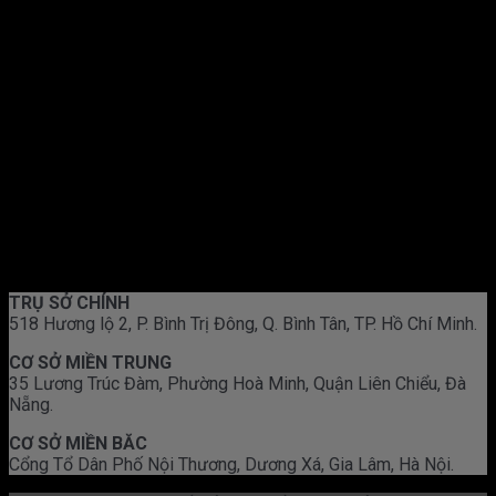
TRỤ SỞ CHÍNH
518 Hương lộ 2, P. Bình Trị Đông, Q. Bình Tân, TP. Hồ Chí Minh.
CƠ SỞ MIỀN TRUNG
35 Lương Trúc Đàm, Phường Hoà Minh, Quận Liên Chiểu, Đà
Nẵng.
CƠ SỞ MIỀN BĂC
Cổng Tổ Dân Phố Nội Thương, Dương Xá, Gia Lâm, Hà Nội.