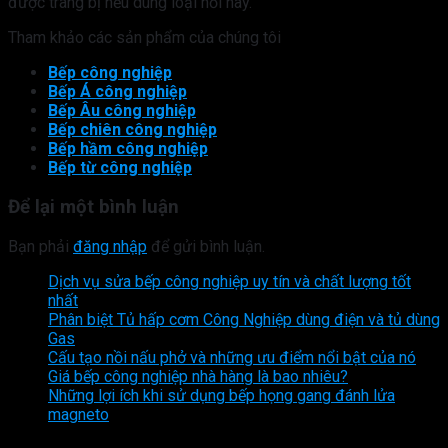
được trang bị nếu dùng loại nồi này.
Tham khảo các sản phẩm của chúng tôi
Bếp công nghiệp
Bếp Á công nghiệp
Bếp Âu công nghiệp
Bếp chiên công nghiệp
Bếp hầm công nghiệp
Bếp từ công nghiệp
Để lại một bình luận
Bạn phải
đăng nhập
để gửi bình luận.
Dịch vụ sửa bếp công nghiệp uy tín và chất lượng tốt
nhất
Phân biệt Tủ hấp cơm Công Nghiệp dùng điện và tủ dùng
Gas
Cấu tạo nồi nấu phở và những ưu điểm nổi bật của nó
Giá bếp công nghiệp nhà hàng là bao nhiêu?
Những lợi ích khi sử dụng bếp họng gang đánh lửa
magneto