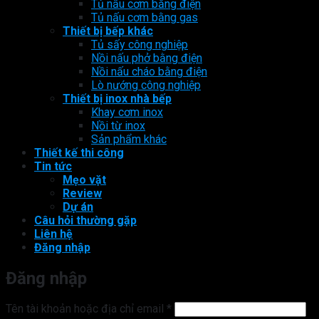
Tủ nấu cơm bằng điện
Tủ nấu cơm bằng gas
Thiết bị bếp khác
Tủ sấy công nghiệp
Nồi nấu phở bằng điện
Nồi nấu cháo bằng điện
Lò nướng công nghiệp
Thiết bị inox nhà bếp
Khay cơm inox
Nồi từ inox
Sản phẩm khác
Thiết kế thi công
Tin tức
Mẹo vặt
Review
Dự án
Câu hỏi thường gặp
Liên hệ
Đăng nhập
Đăng nhập
Bắt
Tên tài khoản hoặc địa chỉ email
*