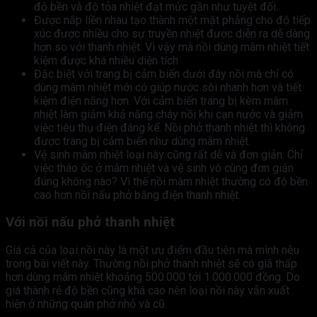
độ bền và độ tỏa nhiệt đạt mức gần như tuyệt đối.
Được nắp liền nhau tạo thành một mặt phẳng cho độ tiếp
xúc được nhiều cho sự truyền nhiệt được diễn ra dễ dàng
hơn so với thanh nhiệt. Vì vậy mà nồi dùng mâm nhiệt tiết
kiệm được khá nhiều diện tích
Đặc biệt với trang bị cảm biến dưới đáy nồi mà chỉ có
dùng mâm nhiệt mới có giúp nước sôi nhanh hơn và tiết
kiệm điện năng hơn. Với cảm biến trang bị kèm mâm
nhiệt làm giảm khả năng cháy nồi khi cạn nước và giảm
việc tiêu thụ điện đáng kể. Nồi phở thanh nhiệt thì không
được trang bị cảm biến như dùng mâm nhiệt.
Vệ sinh mâm nhiệt loại này cũng rất dễ và đơn giản. Chỉ
việc tháo ốc ở mâm nhiệt và vệ sinh vô cùng đơn giản
đúng không nào? Vì thế nồi mâm nhiệt thường có độ bền
cao hơn nồi nấu phở bằng điện thanh nhiệt.
Với nồi nấu phở thanh nhiệt
Giá cả của loại nồi này là một ưu điểm đầu tiên mà mình nêu
trong bài viết này. Thường nồi phở thanh nhiệt sẽ có giá thấp
hơn dùng mâm nhiệt khoảng 500.000 tới 1.000.000 đồng. Do
giá thành rẻ độ bền cũng khá cao nên loại nồi này vẫn xuất
hiện ở những quán phở nhỏ và cũ.