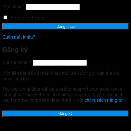
buộc
Bắt
Mật khẩu
*
buộc
Ghi nhớ mật khẩu
Đăng nhập
Quên mật khẩu?
Đăng ký
Bắt
Địa chỉ email
*
buộc
Một liên kết để đặt mật khẩu mới sẽ được gửi đến địa chỉ
email của bạn.
Your personal data will be used to support your experience
throughout this website, to manage access to your account,
and for other purposes described in our
chính sách riêng tư
.
Đăng ký