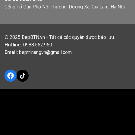
Cổng Tổ Dân Phố Nội Thương, Dương Xá, Gia Lâm, Hà Nội.
© 2025
BepBTN.vn
- Tất cả các quyền được bảo lưu.
Hotline:
0988.552.950
Email:
beptrinangvn@gmail.com
Facebook
TikTok