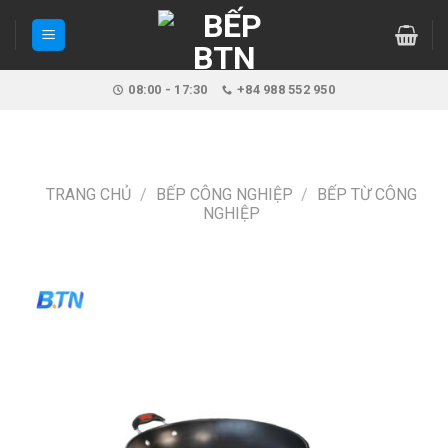
Skip
to
content
08:00 - 17:30
+84 988 552 950
TRANG CHỦ
/
BẾP CÔNG NGHIỆP
/
BẾP TỪ CÔNG
NGHIỆP