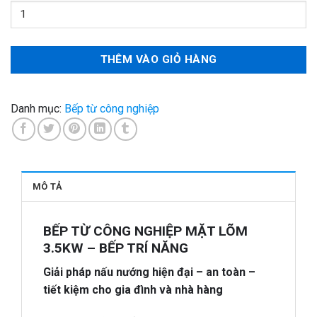
BẾP
TỪ
CÔNG
NGHIỆP
THÊM VÀO GIỎ HÀNG
MẶT
LÕM
3.5KW
Danh mục:
Bếp từ công nghiệp
(
TẶNG
CHẢO
CHUYÊN
MÔ TẢ
DỤNG
CAO
CẤP)
BẾP TỪ CÔNG NGHIỆP MẶT LÕM
số
3.5KW – BẾP TRÍ NĂNG
lượng
Giải pháp nấu nướng hiện đại – an toàn –
tiết kiệm cho gia đình và nhà hàng