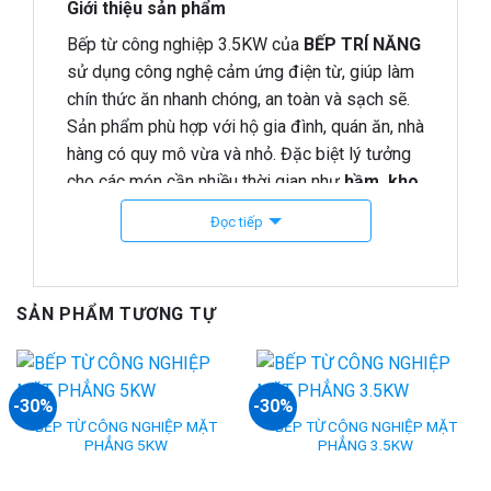
Giới thiệu sản phẩm
Bếp từ công nghiệp 3.5KW của
BẾP TRÍ NĂNG
sử dụng công nghệ cảm ứng điện từ, giúp làm
chín thức ăn nhanh chóng, an toàn và sạch sẽ.
Sản phẩm phù hợp với hộ gia đình, quán ăn, nhà
hàng có quy mô vừa và nhỏ. Đặc biệt lý tưởng
cho các món cần nhiều thời gian như
hầm, kho,
nấu lẩu, chiên xào
…
Đọc tiếp
Ưu điểm nổi bật
– Gia nhiệt nhanh, rút ngắn thời gian chế biến.
SẢN PHẨM TƯƠNG TỰ
– Không khói, không bụi, không tiếng ồn – thân
thiện với môi trường.
– Tiết kiệm điện năng hơn bếp gas truyền
thống.
-30%
-30%
BẾP TỪ CÔNG NGHIỆP MẶT
BẾP TỪ CÔNG NGHIỆP MẶT
– An toàn cho người sử dụng, không gây cháy
PHẲNG 5KW
PHẲNG 3.5KW
nổ.
– Tích hợp nhiều chế độ nấu và chức năng hẹn