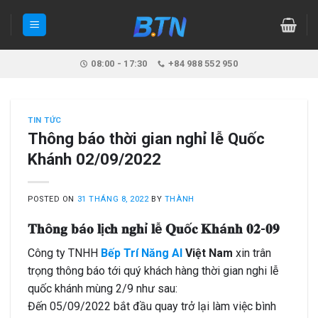
Skip
to
content
08:00 - 17:30
+84 988 552 950
TIN TỨC
Thông báo thời gian nghỉ lễ Quốc
Khánh 02/09/2022
POSTED ON
31 THÁNG 8, 2022
BY
THÀNH
𝐓𝐡ô𝐧𝐠 𝐛á𝐨 𝐥ị𝐜𝐡 𝐧𝐠𝐡ỉ 𝐥ễ 𝐐𝐮ố𝐜 𝐊𝐡á𝐧𝐡 𝟎𝟐-𝟎𝟗
Công ty TNHH
Bếp Trí Năng AI
Việt Nam
xin trân
trọng thông báo tới quý khách hàng thời gian nghi lễ
quốc khánh mùng 2/9 như sau:
Đến 05/09/2022 bắt đầu quay trở lại làm việc bình