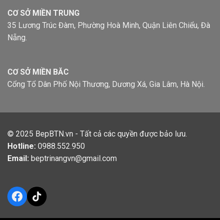
CƠ SỞ MIỀN TRUNG
35 Lương Trúc Đàm, Phường Hoà Minh, Quận Liên Chiểu, Đà
Nẵng.
CƠ SỞ MIỀN BĂC
Cổng Tổ Dân Phố Nội Thương, Dương Xá, Gia Lâm, Hà Nội.
© 2025
BepBTN.vn
- Tất cả các quyền được bảo lưu.
Hotline:
0988.552.950
Email:
beptrinangvn@gmail.com
Facebook
TikTok