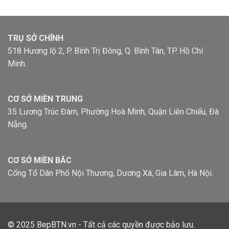
TRỤ SỞ CHÍNH
518 Hương lộ 2, P. Bình Trị Đông, Q. Bình Tân, TP. Hồ Chí
Minh.
CƠ SỞ MIỀN TRUNG
35 Lương Trúc Đàm, Phường Hoà Minh, Quận Liên Chiểu, Đà
Nẵng.
CƠ SỞ MIỀN BĂC
Cổng Tổ Dân Phố Nội Thương, Dương Xá, Gia Lâm, Hà Nội.
© 2025
BepBTN.vn
- Tất cả các quyền được bảo lưu.