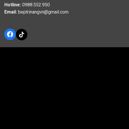
Hotline:
0988.552.950
Email:
beptrinangvn@gmail.com
Facebook
TikTok