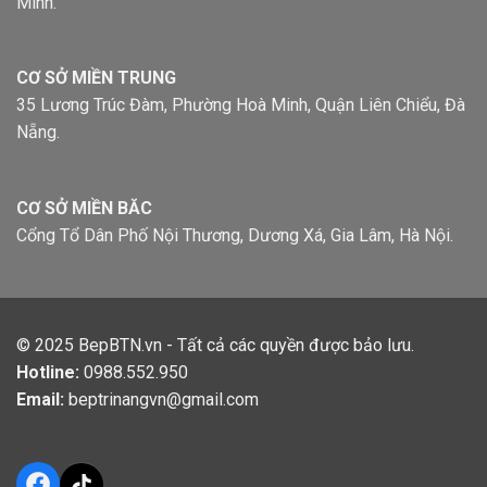
Minh.
CƠ SỞ MIỀN TRUNG
35 Lương Trúc Đàm, Phường Hoà Minh, Quận Liên Chiểu, Đà
Nẵng.
CƠ SỞ MIỀN BĂC
Cổng Tổ Dân Phố Nội Thương, Dương Xá, Gia Lâm, Hà Nội.
© 2025
BepBTN.vn
- Tất cả các quyền được bảo lưu.
Hotline:
0988.552.950
Email:
beptrinangvn@gmail.com
Facebook
TikTok