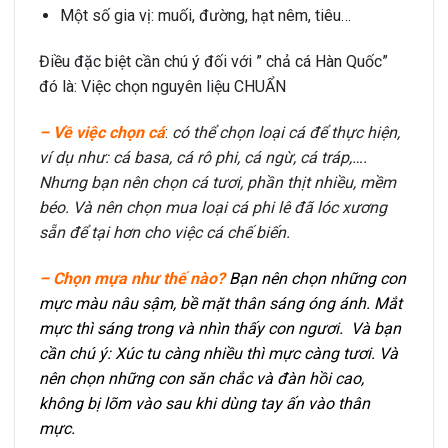
Một số gia vị: muối, đường, hạt nêm, tiêu…
Điều đặc biệt cần chú ý đối với ” chả cá Hàn Quốc”
đó là: Việc chọn nguyên liệu CHUẨN
– Về việc chọn cá
:
có thể chọn loại cá để thực hiện,
ví dụ như: cá basa, cá rô phi, cá ngừ, cá tráp,….
Nhưng bạn nên chọn cá tươi, phần thịt nhiều, mềm
béo. Và nên chọn mua loại cá phi lê đã lóc xương
sẵn để tại hơn cho việc cá chế biến.
– Chọn mựa như thế nào?
Bạn nên chọn những con
mực màu nâu sậm, bề mặt thân sáng óng ánh. Mắt
mực thì sáng trong và nhìn thấy con ngươi. Và bạn
cần chú ý: Xúc tu càng nhiều thì mực càng tươi. Và
nên chọn những con săn chắc và đàn hồi cao,
không bị lõm vào sau khi dùng tay ấn vào thân
mực.