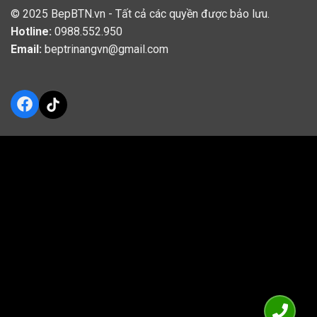
© 2025
BepBTN.vn
- Tất cả các quyền được bảo lưu.
Hotline:
0988.552.950
Email:
beptrinangvn@gmail.com
Facebook
TikTok