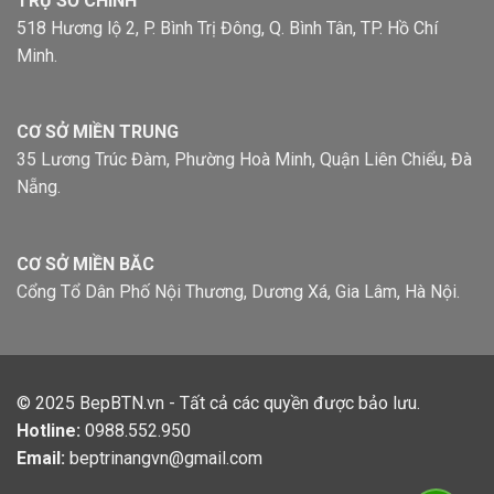
TRỤ SỞ CHÍNH
518 Hương lộ 2, P. Bình Trị Đông, Q. Bình Tân, TP. Hồ Chí
Minh.
CƠ SỞ MIỀN TRUNG
35 Lương Trúc Đàm, Phường Hoà Minh, Quận Liên Chiểu, Đà
Nẵng.
CƠ SỞ MIỀN BĂC
Cổng Tổ Dân Phố Nội Thương, Dương Xá, Gia Lâm, Hà Nội.
© 2025
BepBTN.vn
- Tất cả các quyền được bảo lưu.
Hotline:
0988.552.950
Email:
beptrinangvn@gmail.com