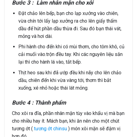
Bước 3 : Làm nhân mặn cho xôi
Đặt chảo lên bếp, bạn cho lạp xưởng vào chiên,
vừa chín tới lấy lạp xưởng ra cho lên giấy thấm
dầu để hút phần dầu thừa đi. Sau đó bạn thái vát,
mỏng và hơi dài.
Phi hành cho đến khi có mùi thơm, cho tôm khô, củ
cải muối vào.trộn đều tay. Khi các nguyên liệu săn
lại thì cho hành lá vào, tắt bếp.
Thịt heo sau khi đã ướp đều khi nãy cho lên chảo
dầu, chiên đến khi vừa vàng tới, thơm thì bắt
xuống, xé nhỏ hoặc thái lát mỏng.
Bước 4 : Thành phẩm
Cho xôi ra đĩa, phần nhân mặn tùy vào khẩu vị mà bạn
cho nhiều hay ít. Mách bạn, khi ăn nên cho một chút
tương ớt (
tương ớt chinsu
) món xôi mặn sẽ đậm vị
hơn đó.