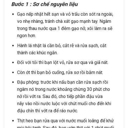
Bước 1 : Sơ chế nguyên liệu
Gạo nếp nhặt hết sạn và vỏ trấu còn sót ra ngoài,
vo nhẹ nhàng, tránh chà xát gạo mạnh tay. Ngâm
trong thau nước qua 1 đêm gạo nở, xôi làm ra sẽ
ngon hơn.
Hành lá nhặt lá cần bỏ, cắt rễ và rửa sạch, cắt
thành các khúc ngắn.
Đối với tỏi thì bạn lột vỏ, rửa sơ qua và giã nát.
Còn ớt thì bạn bỏ cuống, rửa sơ rồi bằm nát.
Đậu phộng: trước khi nấu bạn cần rửa sạch rồi
ngâm nó trong nước khoảng chừng 30 phút cho
nở rồi vớt ra. Sau đó, cho tiếp phần đậu vừa
nãy vào nồi nước luộc với chút muối cho đến khi
đậu chín thì vớt ra để ráo nước.
Thịt heo bạn rửa qua với nước muối loãng để khử
mùi hôi tanh. Sau đó, bạn ướp thịt với 1 chút muối