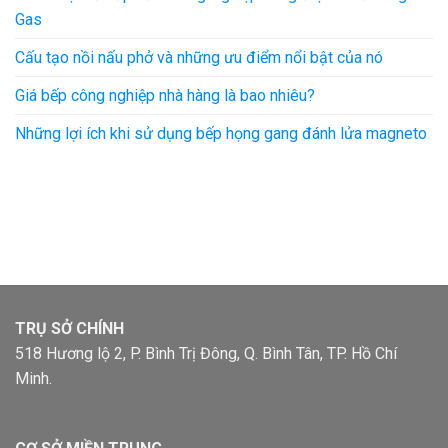
Gas
Cấu tạo nồi nấu phở và những ưu điểm nổi bật của nó
Giá bếp công nghiệp nhà hàng là bao nhiêu?
Những lợi ích khi sử dụng bếp họng gang đánh lửa magneto
TRỤ SỞ CHÍNH
518 Hương lộ 2, P. Bình Trị Đông, Q. Bình Tân, TP. Hồ Chí
Minh.