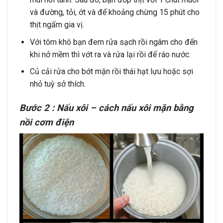
và đường, tỏi, ớt và để khoảng chừng 15 phút cho
thịt ngấm gia vị.
Với tôm khô bạn đem rửa sạch rồi ngâm cho đến
khi nở mềm thì vớt ra và rửa lại rồi để ráo nước.
Củ cải rửa cho bớt mặn rồi thái hạt lựu hoặc sợi
nhỏ tuỳ sở thích.
Bước 2 : Nấu xôi – cách nấu xôi mặn bằng
nồi cơm điện