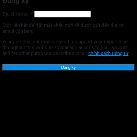
Đăng ký
Bắt
Địa chỉ email
*
buộc
Một liên kết để đặt mật khẩu mới sẽ được gửi đến địa chỉ
email của bạn.
Your personal data will be used to support your experience
throughout this website, to manage access to your account,
and for other purposes described in our
chính sách riêng tư
.
Đăng ký