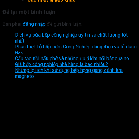
Để lại một bình luận
Bạn phải
đăng nhập
để gửi bình luận.
Dịch vụ sửa bếp công nghiệp uy tín và chất lượng tốt
nhất
Phân biệt Tủ hấp cơm Công Nghiệp dùng điện và tủ dùng
Gas
Cấu tạo nồi nấu phở và những ưu điểm nổi bật của nó
Giá bếp công nghiệp nhà hàng là bao nhiêu?
Những lợi ích khi sử dụng bếp họng gang đánh lửa
magneto