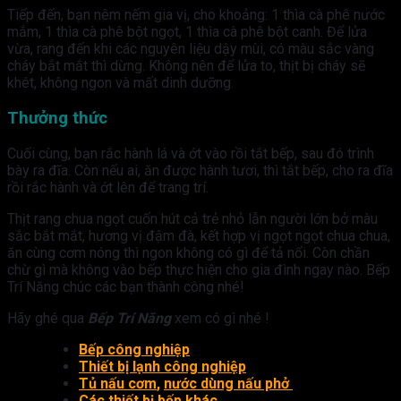
Tiếp đến, bạn nêm nếm gia vị, cho khoảng: 1 thìa cà phê nước
mắm, 1 thìa cà phê bột ngọt, 1 thìa cà phê bột canh. Để lửa
vừa, rang đến khi các nguyên liệu dậy mùi, có màu sắc vàng
cháy bắt mắt thì dừng. Không nên để lửa to, thịt bị cháy sẽ
khét, không ngon và mất dinh dưỡng.
Thưởng thức
Cuối cùng, bạn rắc hành lá và ớt vào rồi tắt bếp, sau đó trình
bày ra đĩa. Còn nếu ai, ăn được hành tươi, thì tắt bếp, cho ra đĩa
rồi rắc hành và ớt lên để trang trí.
Thịt rang chua ngọt cuốn hút cả trẻ nhỏ lẫn người lớn bở màu
sắc bắt mắt, hương vị đậm đà, kết hợp vị ngọt ngọt chua chua,
ăn cùng cơm nóng thì ngon không có gì để tả nổi. Còn chần
chừ gì mà không vào bếp thực hiện cho gia đình ngay nào. Bếp
Trí Năng chúc các bạn thành công nhé!
Hãy ghé qua
Bếp Trí Năng
xem có gì nhé !
Bếp công nghiệp
Thiết bị lạnh công nghiệp
Tủ nấu cơm
,
nước dùng nấu phở
Các thiết bị bếp khác