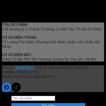
TRỤ SỞ CHÍNH
518 Hương lộ 2, P. Bình Trị Đông, Q. Bình Tân, TP. Hồ Chí Minh.
CƠ SỞ MIỀN TRUNG
35 Lương Trúc Đàm, Phường Hoà Minh, Quận Liên Chiểu, Đà
Nẵng.
CƠ SỞ MIỀN BĂC
Cổng Tổ Dân Phố Nội Thương, Dương Xá, Gia Lâm, Hà Nội.
© 2025
BepBTN.vn
- Tất cả các quyền được bảo lưu.
Hotline:
0988.552.950
Email:
beptrinangvn@gmail.com
Facebook
TikTok
Tìm
kiếm:
Tìm kiếm