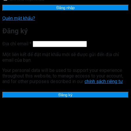
Đăng nhập
Quên mật khẩu?
Đăng ký
Bắt
Địa chỉ email
*
buộc
Một liên kết để đặt mật khẩu mới sẽ được gửi đến địa chỉ
email của bạn.
Your personal data will be used to support your experience
throughout this website, to manage access to your account,
and for other purposes described in our
chính sách riêng tư
.
Đăng ký