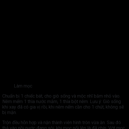
Làm mọc
Chuẩn bị 1 chiếc bát, cho giò sống và mộc nhĩ băm nhỏ vào.
Nêm mếm 1 thìa nước mắm, 1 thìa bột nêm. Lưu ý: Giò sống
khi xay đã có gia vị rồi, khi nêm nếm cần cho 1 chút, không sẽ
bị mặn.
Trộn đều hỗn hợp và nặn thành viên hình tròn vừa ăn. Sau đó
thả vào nồi nước đang sôi, khi mọc nổi lên là đã chín. Vớt mọc