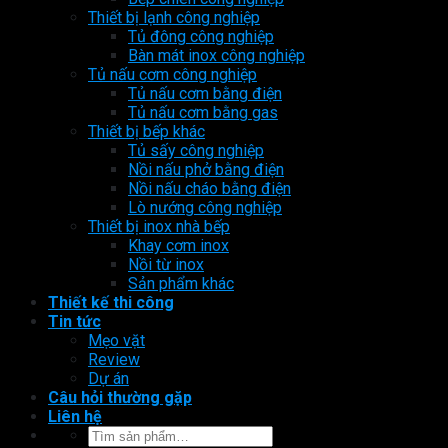
Thiết bị lạnh công nghiệp
Tủ đông công nghiệp
Bàn mát inox công nghiệp
Tủ nấu cơm công nghiệp
Tủ nấu cơm bằng điện
Tủ nấu cơm bằng gas
Thiết bị bếp khác
Tủ sấy công nghiệp
Nồi nấu phở bằng điện
Nồi nấu cháo bằng điện
Lò nướng công nghiệp
Thiết bị inox nhà bếp
Khay cơm inox
Nồi từ inox
Sản phẩm khác
Thiết kế thi công
Tin tức
Mẹo vặt
Review
Dự án
Câu hỏi thường gặp
Liên hệ
Tìm