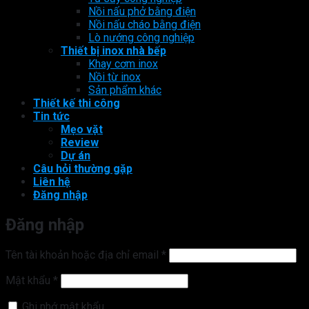
Nồi nấu phở bằng điện
Nồi nấu cháo bằng điện
Lò nướng công nghiệp
Thiết bị inox nhà bếp
Khay cơm inox
Nồi từ inox
Sản phẩm khác
Thiết kế thi công
Tin tức
Mẹo vặt
Review
Dự án
Câu hỏi thường gặp
Liên hệ
Đăng nhập
Đăng nhập
Bắt
Tên tài khoản hoặc địa chỉ email
*
buộc
Bắt
Mật khẩu
*
buộc
Ghi nhớ mật khẩu