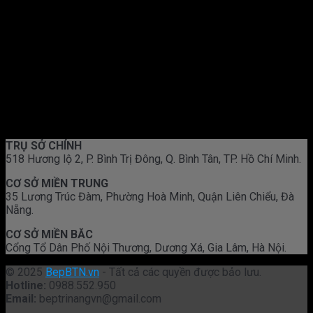
TRỤ SỞ CHÍNH
518 Hương lộ 2, P. Bình Trị Đông, Q. Bình Tân, TP. Hồ Chí Minh.
CƠ SỞ MIỀN TRUNG
35 Lương Trúc Đàm, Phường Hoà Minh, Quận Liên Chiểu, Đà
Nẵng.
CƠ SỞ MIỀN BĂC
Cổng Tổ Dân Phố Nội Thương, Dương Xá, Gia Lâm, Hà Nội.
© 2025
BepBTN.vn
- Tất cả các quyền được bảo lưu.
Hotline:
0988.552.950
Email:
beptrinangvn@gmail.com