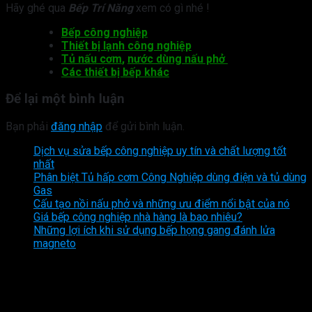
Hãy ghé qua
Bếp Trí Năng
xem có gì nhé !
Bếp công nghiệp
Thiết bị lạnh công nghiệp
Tủ nấu cơm
,
nước dùng nấu phở
Các thiết bị bếp khác
Để lại một bình luận
Bạn phải
đăng nhập
để gửi bình luận.
Dịch vụ sửa bếp công nghiệp uy tín và chất lượng tốt
nhất
Phân biệt Tủ hấp cơm Công Nghiệp dùng điện và tủ dùng
Gas
Cấu tạo nồi nấu phở và những ưu điểm nổi bật của nó
Giá bếp công nghiệp nhà hàng là bao nhiêu?
Những lợi ích khi sử dụng bếp họng gang đánh lửa
magneto