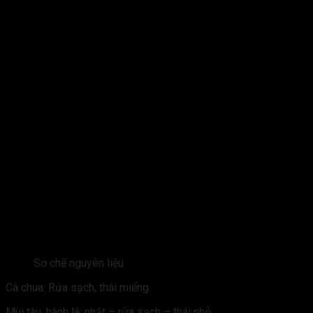
Sơ chế nguyên liệu
Cà chua: Rửa sạch, thái miếng.
Mùi tàu, hành lá: nhặt – rửa sạch – thái nhỏ.