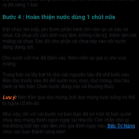
ra để riêng 1 bát.
Bước 4 : Hoàn thiện nước dùng 1 chút nữa
Đặt chảo lên bếp, phi thơm phần hành tím còn lại và xào cà
chua. Cà chua chỉ cần chín vừa tầm, không cần kỹ, tránh làm nát
miếng cà chua. Sau đó cho phần cà chua này vào nồi nước
dùng đang sôi.
Cho nước cốt me đã dầm vào. Nêm nếm lại gia vị cho vừa
miệng.
Trụng bún và lấy bát tô cho các nguyên liệu đã chế biến vào.
Bún cho trước sau đó để sườn non, mọc, dọc mùng, mùi tàu,
hành lá lên trên. Chan nước dùng vào và thưởng thức.
Lưu ý:
Nên trần qua dọc mùng, bởi dọc mùng tươi sống có thể
bị ngứa cổ khi ăn.
Như vậy, chỉ với vài bước cơ bản bạn đã có một tô bún sườn
chua dọc mùng thơm ngon ngay tại nhà rồi. Còn chần chừ gì
mà không bắt tay vào làm cho gia đình ngay nào.
Bếp Trí Năng
chúc các bạn thành công nhé!