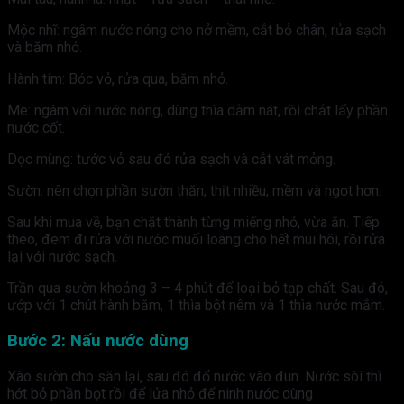
Mộc nhĩ: ngâm nước nóng cho nở mềm, cắt bỏ chân, rửa sạch
và băm nhỏ.
Hành tím: Bóc vỏ, rửa qua, băm nhỏ.
Me: ngâm với nước nóng, dùng thìa dằm nát, rồi chắt lấy phần
nước cốt.
Dọc mùng: tước vỏ sau đó rửa sạch và cắt vát mỏng.
Sườn: nên chọn phần sườn thăn, thịt nhiều, mềm và ngọt hơn.
Sau khi mua về, bạn chặt thành từng miếng nhỏ, vừa ăn. Tiếp
theo, đem đi rửa với nước muối loãng cho hết mùi hôi, rồi rửa
lại với nước sạch.
Trần qua sườn khoảng 3 – 4 phút để loại bỏ tạp chất. Sau đó,
ướp với 1 chút hành băm, 1 thìa bột nêm và 1 thìa nước mắm.
Bước 2: Nấu nước dùng
Xào sườn cho săn lại, sau đó đổ nước vào đun. Nước sôi thì
hớt bỏ phần bọt rồi để lửa nhỏ để ninh nước dùng