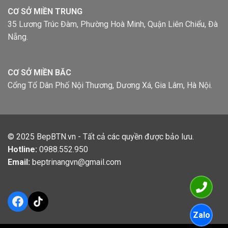
CƠ SỞ MIỀN TRUNG
35 Lương Trúc Đàm, Phường Hoà Minh, Quận Liên Chiểu, Đà
Nẵng.
CƠ SỞ MIỀN BĂC
Cổng Tổ Dân Phố Nội Thương, Dương Xá, Gia Lâm, Hà Nội.
© 2025
BepBTN.vn
- Tất cả các quyền được bảo lưu.
Hotline:
0988.552.950
Email:
beptrinangvn@gmail.com
Facebook
TikTok
Zalo