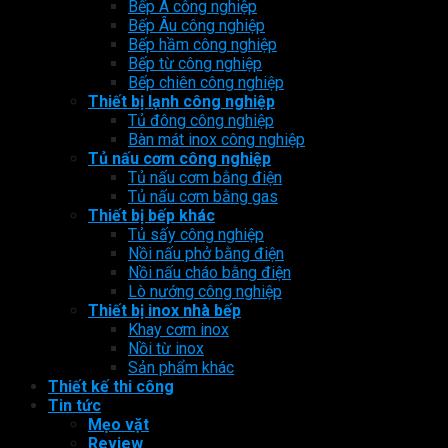
Bếp Á công nghiệp
Bếp Âu công nghiệp
Bếp hầm công nghiệp
Bếp từ công nghiệp
Bếp chiên công nghiệp
Thiết bị lạnh công nghiệp
Tủ đông công nghiệp
Bàn mát inox công nghiệp
Tủ nấu cơm công nghiệp
Tủ nấu cơm bằng điện
Tủ nấu cơm bằng gas
Thiết bị bếp khác
Tủ sấy công nghiệp
Nồi nấu phở bằng điện
Nồi nấu cháo bằng điện
Lò nướng công nghiệp
Thiết bị inox nhà bếp
Khay cơm inox
Nồi từ inox
Sản phẩm khác
Thiết kế thi công
Tin tức
Mẹo vặt
Review