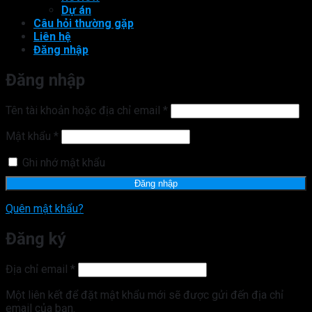
Dự án
Câu hỏi thường gặp
Liên hệ
Đăng nhập
Đăng nhập
Bắt
Tên tài khoản hoặc địa chỉ email
*
buộc
Bắt
Mật khẩu
*
buộc
Ghi nhớ mật khẩu
Đăng nhập
Quên mật khẩu?
Đăng ký
Bắt
Địa chỉ email
*
buộc
Một liên kết để đặt mật khẩu mới sẽ được gửi đến địa chỉ
email của bạn.