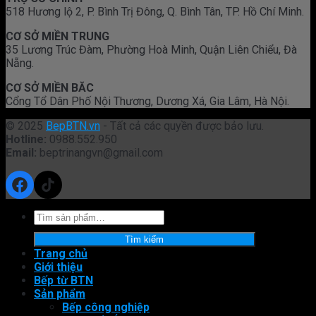
518 Hương lộ 2, P. Bình Trị Đông, Q. Bình Tân, TP. Hồ Chí Minh.
CƠ SỞ MIỀN TRUNG
35 Lương Trúc Đàm, Phường Hoà Minh, Quận Liên Chiểu, Đà
Nẵng.
CƠ SỞ MIỀN BĂC
Cổng Tổ Dân Phố Nội Thương, Dương Xá, Gia Lâm, Hà Nội.
© 2025
BepBTN.vn
- Tất cả các quyền được bảo lưu.
Hotline:
0988.552.950
Email:
beptrinangvn@gmail.com
Facebook
TikTok
Tìm
kiếm:
Tìm kiếm
Trang chủ
Giới thiệu
Bếp từ BTN
Sản phẩm
Bếp công nghiệp