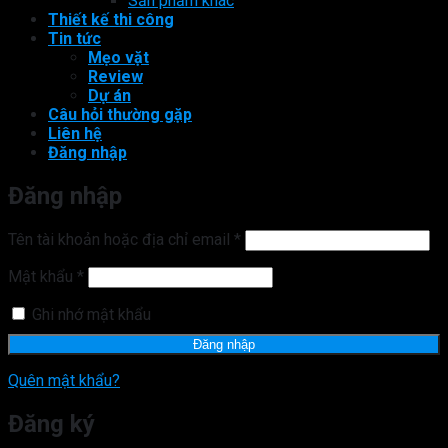
Sản phẩm khác
Thiết kế thi công
Tin tức
Mẹo vặt
Review
Dự án
Câu hỏi thường gặp
Liên hệ
Đăng nhập
Đăng nhập
Bắt
Tên tài khoản hoặc địa chỉ email
*
buộc
Bắt
Mật khẩu
*
buộc
Ghi nhớ mật khẩu
Đăng nhập
Quên mật khẩu?
Đăng ký