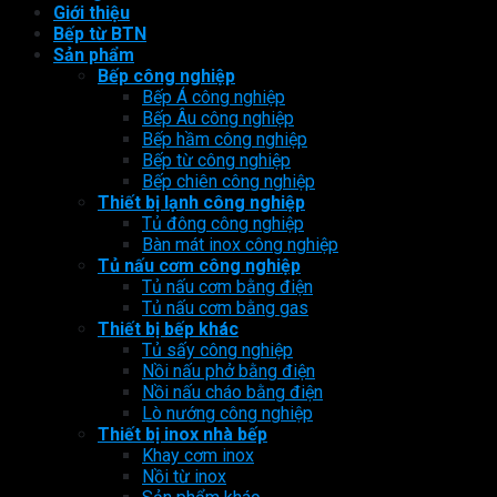
Giới thiệu
Bếp từ BTN
Sản phẩm
Bếp công nghiệp
Bếp Á công nghiệp
Bếp Âu công nghiệp
Bếp hầm công nghiệp
Bếp từ công nghiệp
Bếp chiên công nghiệp
Thiết bị lạnh công nghiệp
Tủ đông công nghiệp
Bàn mát inox công nghiệp
Tủ nấu cơm công nghiệp
Tủ nấu cơm bằng điện
Tủ nấu cơm bằng gas
Thiết bị bếp khác
Tủ sấy công nghiệp
Nồi nấu phở bằng điện
Nồi nấu cháo bằng điện
Lò nướng công nghiệp
Thiết bị inox nhà bếp
Khay cơm inox
Nồi từ inox