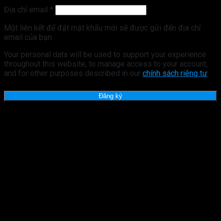
Bắt
Địa chỉ email
*
buộc
Một liên kết để đặt mật khẩu mới sẽ được gửi đến địa chỉ
email của bạn.
Your personal data will be used to support your experience
throughout this website, to manage access to your account,
and for other purposes described in our
chính sách riêng tư
.
Đăng ký