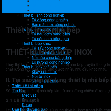
Bếp hầm công nghiệp
Lọc
Bếp từ công nghiệp
Bếp chiên công nghiệp
Thiết bị lạnh công nghiệp
Tủ đông công nghiệp
Bàn mát inox công nghiệp
Thiết bị inox nhà bếp
Tủ nấu cơm công nghiệp
Tủ nấu cơm bằng điện
Tủ nấu cơm bằng gas
Thiết bị bếp khác
Tủ sấy công nghiệp
THIẾT BỊ NHÀ BẾP INOX
Nồi nấu phở bằng điện
Nồi nấu cháo bằng điện
Lò nướng công nghiệp
Thay thế hoàn hảo cho những thiết bị nhà bếp truyền thống là
Thiết bị inox nhà bếp
chất lượng tốt nhất, đáp ứng được nhiều nhu cầu khác nhau.
Khay cơm inox
Nồi từ inox
II. Tại sao nên sử dụng thiết bị nhà bếp
Sản phẩm khác
Thiết kế thi công
Tin tức
Sở dĩ những thiết bị nhà bếp làm từ inox đang chiếm được sự
Mẹo vặt
Review
2.1 Dễ làm sạch
Dự án
Câu hỏi thường gặp
Lợi ích đầu tiên của việc sử dụng thiết bị inox trong bếp côn