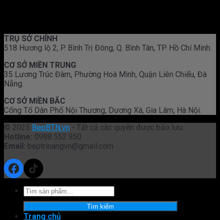
TRỤ SỞ CHÍNH
518 Hương lộ 2, P. Bình Trị Đông, Q. Bình Tân, TP. Hồ Chí Minh.
CƠ SỞ MIỀN TRUNG
35 Lương Trúc Đàm, Phường Hoà Minh, Quận Liên Chiểu, Đà
Nẵng.
CƠ SỞ MIỀN BĂC
Cổng Tổ Dân Phố Nội Thương, Dương Xá, Gia Lâm, Hà Nội.
© 2025
BepBTN.vn
- Tất cả các quyền được bảo lưu.
Hotline:
0988.552.950
Email:
beptrinangvn@gmail.com
Facebook
TikTok
Tìm
kiếm:
Tìm kiếm
Trang chủ