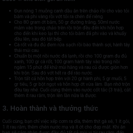
Đun nóng 1 muỗng canh dầu ăn trên chảo rồi cho vào tỏi
băm và phi vàng rồi vớt tỏi ra chén để riêng.
Cho 80 gram ớt băm, 50 gr đường trắng, 50ml nước
mắm vào trong chảo trên rồi trộn đều đến khi hỗn hợp
cho đến khi keo lại thì cho tỏi băm đã phi vào và khuấy
đều lên, sau đó tắt bếp.
Cà rốt và đu đủ đem rửa sạch rồi bào thành sợi, hành tây
thái múi cau.
Chuẩn bị một nồi nước đá lạnh, rồi cho 100 gram đu đủ
xanh, 100 gr cà rốt, 100 gram hành tây vào trong nồi
ngâm 15 phút để khử mùi hăng và rau củ được giòn hơn
khi trộn. Sau đó vớt hết ra để ráo nước.
Trộn tất cả hỗn hợp trên với 20 gr hành phi, 5 gr muối, 5
gr tiêu, 5 gr bột ngọt và hỗn hợp ớt vừa làm. Bạn nhớ trộn
đều tay nhé. Cuối cùng thêm vào nước cốt tắc (3 trái), cắt
thêm ít rau răm, trộn lên lần nữa là được.
3. Hoàn thành và thưởng thức
Cuối cùng, bạn chỉ việc xếp cơm ra dĩa, thêm thịt gà xé, 1 ít gỏi,
1 ít rau răm, thêm chén nước mạ và ít ớt cho đẹp mắt. Khi ăn
bạn sẽ cảm nhận được đầy đủ tất cả mùi vị từ rau răm, đến