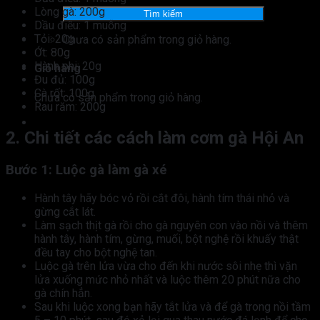
kiếm:
Lòng gà: 200g
Tìm kiếm
Dầu điều: 1 muỗng
Tỏi: 20g
Chưa có sản phẩm trong giỏ hàng.
Ớt: 80g
Hành phi: 20g
Giỏ hàng
Đu đủ: 100g
Cà rốt: 100g
Chưa có sản phẩm trong giỏ hàng.
Rau răm: 200g
2. Chi tiết các cách làm cơm gà Hội An
Bước 1: Luộc gà làm gà xé
Hành tây hãy bóc vỏ rồi cắt đôi, hành tím thái nhỏ và
gừng cắt lát.
Làm sạch thịt gà rồi cho gà nguyên con vào nồi và thêm
hành tây, hành tím, gừng, muối, bột nghệ rồi khuấy thật
đều tay cho bột nghệ tan.
Luộc gà trên lửa vừa cho đến khi nước sôi nhẹ thì vặn
lửa xuống mức nhỏ nhất và luộc thêm 20 phút nữa cho
gà chín hẳn.
Sau khi luộc xong bạn hãy tắt lửa và để gà trong nồi tầm