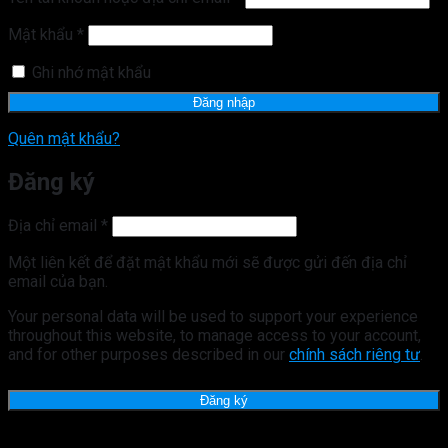
buộc
Bắt
Mật khẩu
*
buộc
Ghi nhớ mật khẩu
Đăng nhập
Quên mật khẩu?
Đăng ký
Bắt
Địa chỉ email
*
buộc
Một liên kết để đặt mật khẩu mới sẽ được gửi đến địa chỉ
email của bạn.
Your personal data will be used to support your experience
throughout this website, to manage access to your account,
and for other purposes described in our
chính sách riêng tư
.
Đăng ký