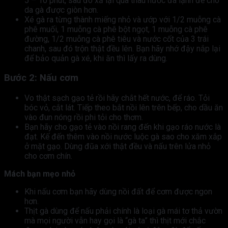
5 – 10 phút, sau đó xả lại qua thau nước đá lạnh để cho
da gà được giòn hơn.
Xé gà ra từng thành miếng nhỏ và ướp với 1/2 muỗng cà
phê muối, 1 muỗng cà phê bột ngọt, 1 muỗng cà phê
đường, 1/2 muỗng cà phê tiêu và nước cốt của 3 trái
chanh, sau đó trộn thật đều lên. Bạn hãy nhớ đậy nắp lại
để bảo quản gà xé, khi ăn thì lấy ra dùng.
Bước 2: Nấu cơm
Vo thật sạch gạo tẻ rồi hãy chắt hết nước, để ráo. Tỏi
bóc vỏ, cắt lát. Tiếp theo bắt nồi lên trên bếp, cho dầu ăn
vào đun nóng rồi phi tỏi cho thơm.
Bạn hãy cho gạo tẻ vào nồi rang đến khi gạo ráo nước là
đạt. Kế đến thêm vào nồi nước luộc gà sao cho xăm xắp
ở mặt gạo. Dùng đũa xới thật đều và nấu trên lửa nhỏ
cho cơm chín.
Mách bạn mẹo nhỏ
Khi nấu cơm bạn hãy dùng nồi đất để cơm được ngon
hơn.
Thịt gà dùng để nấu phải chính là loại gà mái tơ thả vườn
mà mọi người vẫn hay gọi là “gà ta” thì thịt mới chắc