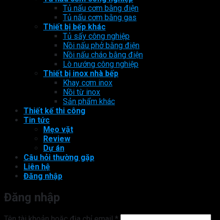
Tủ nấu cơm bằng điện
Tủ nấu cơm bằng gas
Thiết bị bếp khác
Tủ sấy công nghiệp
Nồi nấu phở bằng điện
Nồi nấu cháo bằng điện
Lò nướng công nghiệp
Thiết bị inox nhà bếp
Khay cơm inox
Nồi từ inox
Sản phẩm khác
Thiết kế thi công
Tin tức
Mẹo vặt
Review
Dự án
Câu hỏi thường gặp
Liên hệ
Đăng nhập
Đăng nhập
Bắt
Tên tài khoản hoặc địa chỉ email
*