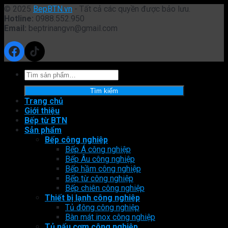
© 2025
BepBTN.vn
- Tất cả các quyền được bảo lưu.
Hotline:
0988.552.950
Email:
beptrinangvn@gmail.com
Facebook
TikTok
Tìm
kiếm:
Tìm kiếm
Trang chủ
Giới thiệu
Bếp từ BTN
Sản phẩm
Bếp công nghiệp
Bếp Á công nghiệp
Bếp Âu công nghiệp
Bếp hầm công nghiệp
Bếp từ công nghiệp
Bếp chiên công nghiệp
Thiết bị lạnh công nghiệp
Tủ đông công nghiệp
Bàn mát inox công nghiệp
Tủ nấu cơm công nghiệp