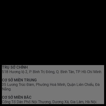
TRỤ SỞ CHÍNH
518 Hương lộ 2, P. Bình Trị Đông, Q. Bình Tân, TP. Hồ Chí Minh.
CƠ SỞ MIỀN TRUNG
35 Lương Trúc Đàm, Phường Hoà Minh, Quận Liên Chiểu, Đà
Nẵng.
CƠ SỞ MIỀN BĂC
Cổng Tổ Dân Phố Nội Thương, Dương Xá, Gia Lâm, Hà Nội.