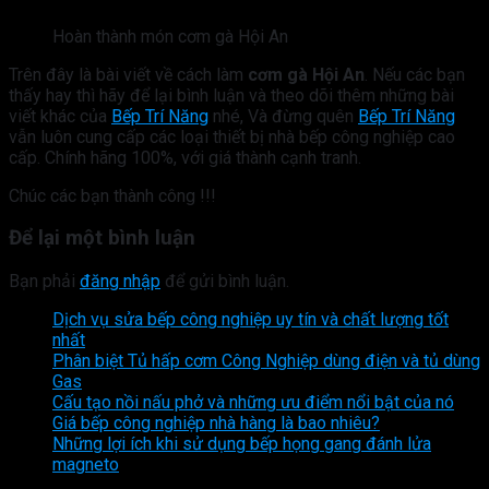
Hoàn thành món cơm gà Hội An
Trên đây là bài viết về cách làm
cơm gà Hội An
. Nếu các bạn
thấy hay thì hãy để lại bình luận và theo dõi thêm những bài
viết khác của
Bếp Trí Năng
nhé, Và đừng quên
Bếp Trí Năng
vẫn luôn cung cấp các loại thiết bị nhà bếp công nghiệp cao
cấp. Chính hãng 100%, với giá thành cạnh tranh.
Chúc các bạn thành công !!!
Để lại một bình luận
Bạn phải
đăng nhập
để gửi bình luận.
Dịch vụ sửa bếp công nghiệp uy tín và chất lượng tốt
nhất
Phân biệt Tủ hấp cơm Công Nghiệp dùng điện và tủ dùng
Gas
Cấu tạo nồi nấu phở và những ưu điểm nổi bật của nó
Giá bếp công nghiệp nhà hàng là bao nhiêu?
Những lợi ích khi sử dụng bếp họng gang đánh lửa
magneto