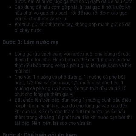
được, dai và nước luộc gà mới có vị đậm đà để nấu cơm.
Gạo dùng để nấu cơm gà phải là loại gạo ít nở, trước khi
nấu phải vo gạo cho sạch, rồi để ráo, rồi đem xào gạo
với tỏi cho thơm và se lại.
Khi trộn gỏi nhớ thật nhẹ tay, không bóp mạnh gỏi sẽ dễ
bị chảy nước.
Bước 3: Làm nước mạ
Lòng gà rửa sạch cùng với nước muối pha loãng rồi cắt
thành hạt lựu nhỏ. Hoặc bạn có thể cho 1 ít giấm ăn xoa
thật đều bóp trong vòng 2 phút giúp lòng gà sạch và hết
mùi hôi.
Cho vào 1 muỗng cà phê đường, 1 muỗng cà phê bột
ngọt, 1/2 thìa cà phê muối, 1/2 muỗng cà phê tiêu, 1
muỗng cà phê ngũ vị hương rồi trộn thật đều và để 15
phút cho lòng gà thấm gia vị.
Bắt chảo lên trên bếp, đun nóng 1 muỗng canh dầu điều
rồi phi thơm hành tím, sau đó cho lòng gà vào xào đến
khi săn lại. Kế đến, cho thêm 100 ml nước lọc rồi nấu
thêm trong khoảng 10 phút nữa đến khi nước cạn bớt thì
tắt bếp. Nêm nếm lại sao cho vừa ăn.
Bước 4: Chế biến gỏi ăn kèm