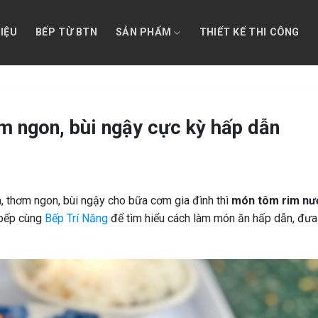
HIỆU
BẾP TỪ BTN
SẢN PHẨM
THIẾT KẾ THI CÔNG
 ngon, bùi ngậy cực kỳ hấp dẫn
 thơm ngon, bùi ngậy cho bữa cơm gia đình thì
món tôm rim nư
 bếp cùng
Bếp Trí Năng
để tìm hiểu cách làm món ăn hấp dẫn, đư