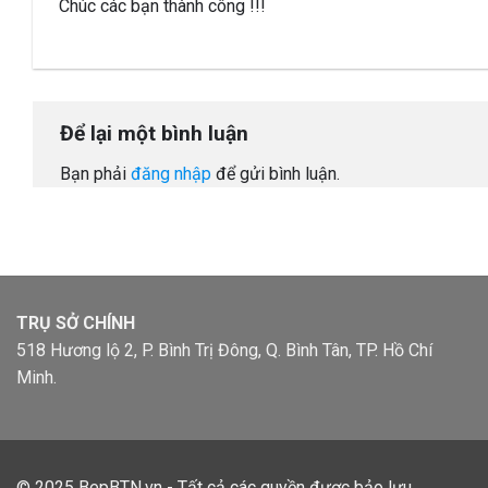
Chúc các bạn thành công !!!
Để lại một bình luận
Bạn phải
đăng nhập
để gửi bình luận.
TRỤ SỞ CHÍNH
518 Hương lộ 2, P. Bình Trị Đông, Q. Bình Tân, TP. Hồ Chí
Minh.
© 2025
BepBTN.vn
- Tất cả các quyền được bảo lưu.