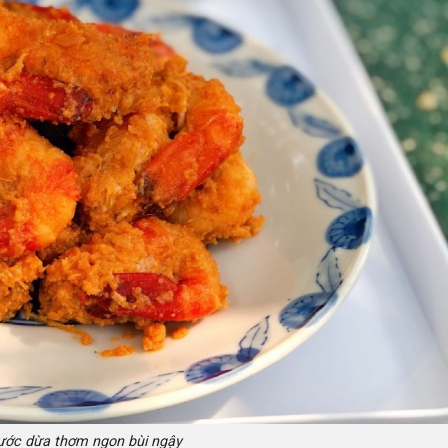
ước dừa thơm ngon bùi ngậy