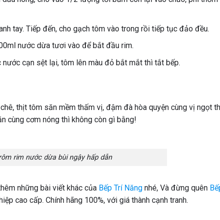
nh tay. Tiếp đến, cho gạch tôm vào trong rồi tiếp tục đảo đều.
 200ml nước dừa tươi vào để bắt đầu rim.
 nước cạn sệt lại, tôm lên màu đỏ bắt mắt thì tắt bếp.
 chê, thịt tôm săn mềm thấm vị, đậm đà hòa quyện cùng vị ngọt t
ăn cùng cơm nóng thì không còn gì bằng!
ôm rim nước dừa bùi ngậy hấp dẫn
i thêm những bài viết khác của
Bếp Trí Năng
nhé, Và đừng quên
Bếp
hiệp cao cấp. Chính hãng 100%, với giá thành cạnh tranh.