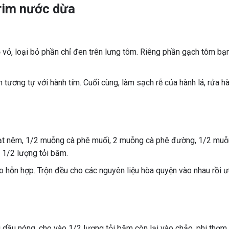
 rim nước dừa
 vỏ, loại bỏ phần chỉ đen trên lưng tôm. Riêng phần gạch tôm bạ
tương tự với hành tím. Cuối cùng, làm sạch rễ của hành lá, rửa h
ạt nêm, 1/2 muỗng cà phê muối, 2 muỗng cà phê đường, 1/2 muỗ
à 1/2 lượng tỏi băm.
 hỗn hợp. Trộn đều cho các nguyên liệu hòa quyện vào nhau rồi ư
i dầu nóng, cho vào 1/2 lượng tỏi băm còn lại vào chảo, phi thơm