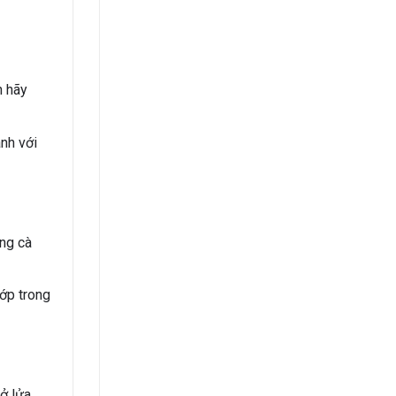
n hãy
ành với
ng cà
ớp trong
 ở lửa