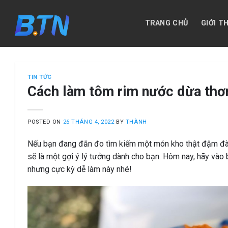
Skip
to
TRANG CHỦ
GIỚI T
content
TIN TỨC
Cách làm tôm rim nước dừa thơm
POSTED ON
26 THÁNG 4, 2022
BY
THÀNH
Nếu bạn đang đắn đo tìm kiếm một món kho thật đậm đà,
sẽ là một gợi ý lý tưởng dành cho bạn. Hôm nay, hãy vào
nhưng cực kỳ dễ làm này nhé!