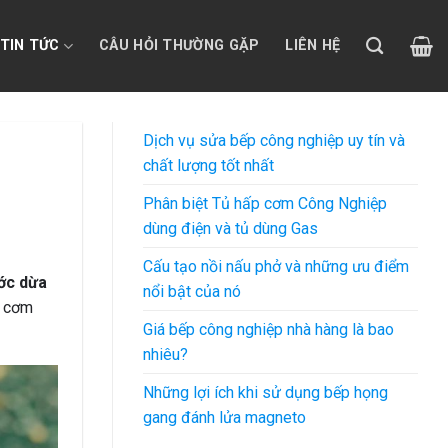
TIN TỨC
CÂU HỎI THƯỜNG GẶP
LIÊN HỆ
Dịch vụ sửa bếp công nghiệp uy tín và
chất lượng tốt nhất
Phân biệt Tủ hấp cơm Công Nghiệp
dùng điện và tủ dùng Gas
Cấu tạo nồi nấu phở và những ưu điểm
ớc dừa
nổi bật của nó
a cơm
Giá bếp công nghiệp nhà hàng là bao
nhiêu?
Những lợi ích khi sử dụng bếp họng
gang đánh lửa magneto