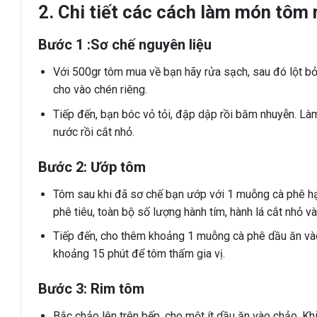
2. Chi tiết các cách làm món tôm
Bước 1 :Sơ chế nguyên liệu
Với 500gr tôm mua về bạn hãy rửa sạch, sau đó lột bỏ
cho vào chén riêng.
Tiếp đến, bạn bóc vỏ tỏi, đập dập rồi băm nhuyễn. Làm 
nước rồi cắt nhỏ.
Bước 2: Ướp tôm
Tôm sau khi đã sơ chế bạn ướp với 1 muỗng cà phê h
phê tiêu, toàn bộ số lượng hành tím, hành lá cắt nhỏ v
Tiếp đến, cho thêm khoảng 1 muỗng cà phê dầu ăn vào
khoảng 15 phút để tôm thấm gia vị.
Bước 3: Rim tôm
Bắc chảo lên trên bếp, cho một ít dầu ăn vào chảo. Kh