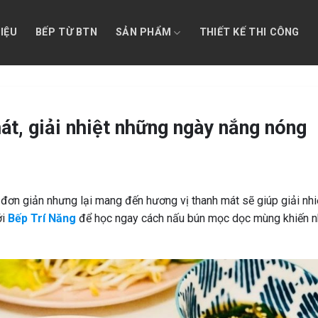
HIỆU
BẾP TỪ BTN
SẢN PHẨM
THIẾT KẾ THI CÔNG
t, giải nhiệt những ngày nắng nóng
đơn giản nhưng lại mang đến hương vị thanh mát sẽ giúp giải nhi
ới
Bếp Trí Năng
để học ngay cách nấu bún mọc dọc mùng khiến n