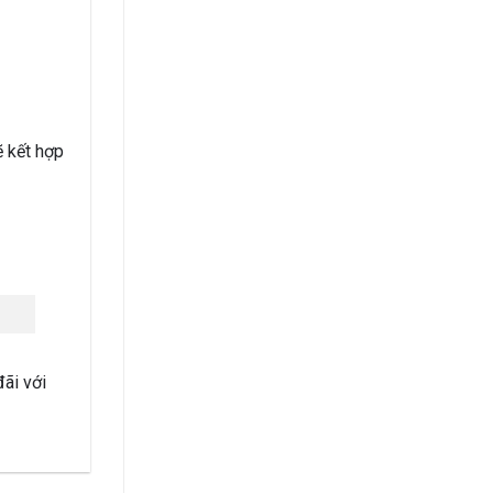
 kết hợp
ãi với