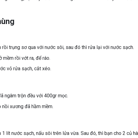
mùng
i trụng sơ qua với nước sôi, sau đó thì rửa lại với nước sạch.
mềm rồi vớt ra, để ráo.
ớc vỏ rửa sạch, cắt xéo.
đã ngâm trộn đều với 400gr mọc.
ào nồi xương đã hầm mềm.
 1 lít nước sạch, nấu sôi trên lửa vừa. Sau đó, thì bạn cho 2 củ h