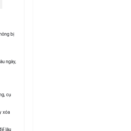
hông bị
âu ngày,
ng, cụ
y xóa
để lâu