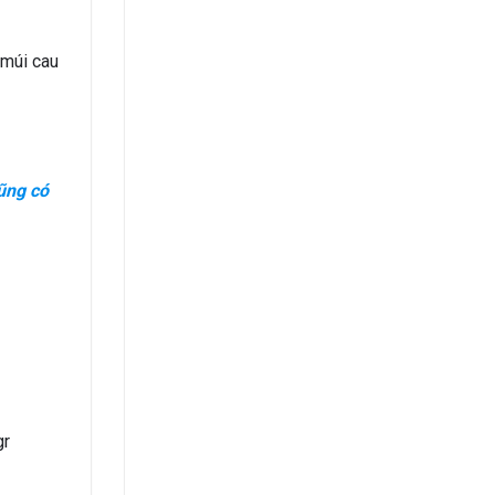
 múi cau
ũng có
gr