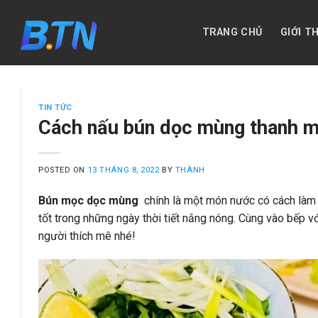
Skip
to
TRANG CHỦ
GIỚI T
content
TIN TỨC
Cách nấu bún dọc mùng thanh má
POSTED ON
13 THÁNG 8, 2022
BY
THÀNH
Bún mọc dọc mùng
chính là một món nước có cách làm 
tốt trong những ngày thời tiết nắng nóng. Cùng vào bếp v
người thích mê nhé!