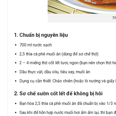
Th
1. Chuẩn bị nguyên liệu
700 ml nước sạch
2,5 thìa cà phê muối ăn (dùng để sơ chế thịt)
2 – 4 miếng thịt cốt lết tươi, ngon (bạn nên chọn thịt 
Dầu thực vật, dầu oliu, tiêu xay, muối ăn
Dụng cụ cần thiết: Chảo chiên (hoặc lò nướng và giấy
2. Sơ chế sườn cốt lết để không bị hôi
Bạn hòa 2,5 thìa cà phê muối ăn đã chuẩn bị vào 1/3 n
Sau khi để hỗn hợp nước muối hơi ấm ấm lại, thì bạn đ