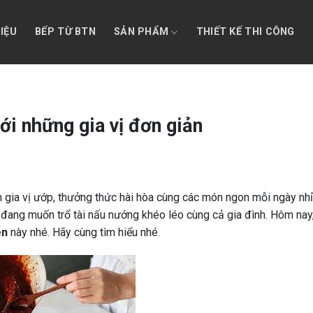
HIỆU
BẾP TỪ BTN
SẢN PHẨM
THIẾT KẾ THI CÔNG
i những gia vị đơn giản
gia vị ướp, thưởng thức hài hòa cùng các món ngon mỗi ngày nhỉ
 đang muốn trổ tài nấu nướng khéo léo cùng cả gia đình. Hôm nay
ên
này nhé. Hãy cùng tìm hiểu nhé.