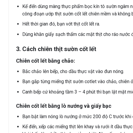
Kế đến dùng màng thực phẩm bọc kín tô sườn ngâm nướ
công đoạn ướp thịt sườn cốt lết chiên mềm và không bị
Hết thời gian đó, bạn vớt thịt cốt lết ra.
Dùng khăn giấy sạch thấm các mặt thịt cho ráo nước 
3. Cách chiên thịt sườn cốt lết
Chiên cốt lết bằng chảo:
Bắc chảo lên bếp, cho dầu thực vật vào đun nóng.
Bạn gắp từng miếng thịt sườn cotlet vào chảo, chiên 
Canh bếp cứ khoảng tầm 3 – 4 phút thì bạn lật mặt mi
Chiên cốt lết bằng lò nướng và giấy bạc
Bạn bật làm nóng lò nướng ở mức 200 độ C trước khi c
Kế đến, xếp các miếng thịt lên khay và rưới ít dầu th