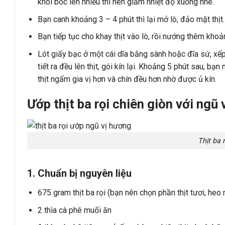
khói bốc lên nhiều thì nên giảm nhiệt độ xuống nhé.
Bạn canh khoảng 3 – 4 phút thì lại mở lò, đảo mặt thịt.
Bạn tiếp tục cho khay thịt vào lò, rồi nướng thêm khoản
Lót giấy bạc ở một cái dĩa bằng sành hoặc đĩa sứ, xếp 
tiết ra đều lên thịt, gói kín lại. Khoảng 5 phút sau, bạ
thịt ngấm gia vị hơn và chín đều hơn nhờ được ủ kín.
Ướp thịt ba rọi chiên giòn với ngũ
Thịt ba 
1. Chuẩn bị nguyên liệu
675 gram thịt ba rọi (bạn nên chọn phần thịt tươi, heo
2 thìa cà phê muối ăn