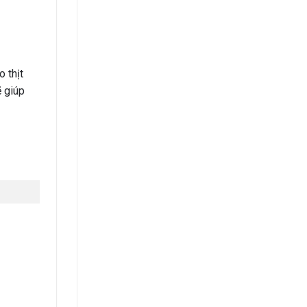
 thịt
ẽ giúp