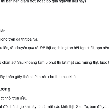
n thì bạn nên giảm bớt, hoặc bỏ qua nguyên liệu này)
iên.
ng trên da thịt ba rọi.
lần, rồi chuyển qua rổ. Để thịt sạch loại bỏ hết tạp chất, bạn nên 
o chần sơ. Sau khoảng tầm 5 phút thì lật mặt các miếng thịt, luộc
lấy khăn giấy thấm hết nước cho thịt mau khô.
hương
át nhỏ, trộn đều.
át đều hỗn hợp khi nãy lên 2 mặt các khối thịt. Sau đó, bạn để yê