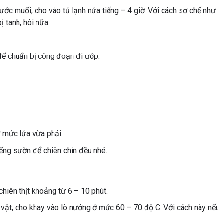
c muối, cho vào tủ lạnh nửa tiếng – 4 giờ. Với cách sơ chế như 
 tanh, hôi nữa.
để chuẩn bị công đoạn đi ướp.
ở mức lửa vừa phải.
ếng sườn để chiên chín đều nhé.
hiên thịt khoảng từ 6 – 10 phút.
ực vật, cho khay vào lò nướng ở mức 60 – 70 độ C. Với cách này nế