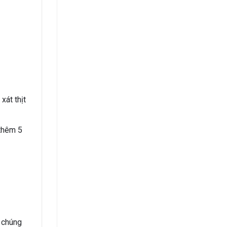
xát thịt
 thêm 5
n chúng