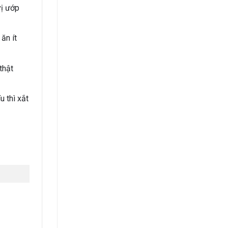
vị ướp
ăn ít
thật
u thì xắt