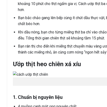
khoảng 10 phút cho thịt ngấm gia vị. Cách ướp thịt ba 
hơn.
Bạn bắc chảo gang lên bếp cùng ít chút dầu thực vật, 
chất béo hơn.
Khi dầu nóng, bạn cho từng miếng thịt ba chỉ vào chảo 
đều. Tổng thời gian chiên thịt sẽ khoảng tầm 15 phút.
Bạn rán thị cho đến khi miếng thịt chuyển màu vàng ươm
thành các miếng nhỏ, ăn cùng cơm nóng “ngon hết sảy
Ướp thịt heo chiên xá xíu
1. Chuẩn bị nguyên liệu
4 muỗng canh mật ong nguyên chất