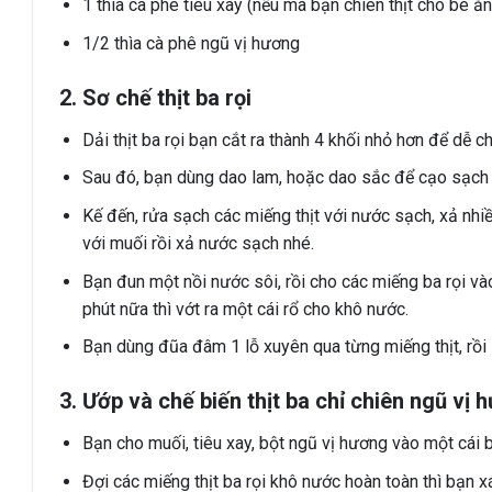
1 thìa cà phê tiêu xay (nếu mà bạn chiên thịt cho bé ă
1/2 thìa cà phê ngũ vị hương
2. Sơ chế thịt ba rọi
Dải thịt ba rọi bạn cắt ra thành 4 khối nhỏ hơn để dễ ch
Sau đó, bạn dùng dao lam, hoặc dao sắc để cạo sạch lô
Kế đến, rửa sạch các miếng thịt với nước sạch, xả nhiều 
với muối rồi xả nước sạch nhé.
Bạn đun một nồi nước sôi, rồi cho các miếng ba rọi và
phút nữa thì vớt ra một cái rổ cho khô nước.
Bạn dùng đũa đâm 1 lỗ xuyên qua từng miếng thịt, rồi 
3. Ướp và chế biến thịt ba chỉ chiên ngũ vị 
Bạn cho muối, tiêu xay, bột ngũ vị hương vào một cái b
Đợi các miếng thịt ba rọi khô nước hoàn toàn thì bạn x