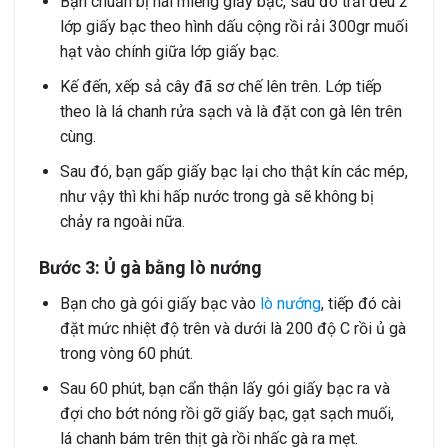
Bạn chuẩn bị hai miếng giấy bạc, sau đó trải đều 2
lớp giấy bạc theo hình dấu cộng rồi rải 300gr muối
hạt vào chính giữa lớp giấy bạc.
Kế đến, xếp sả cây đã sơ chế lên trên. Lớp tiếp
theo là lá chanh rửa sạch và là đặt con gà lên trên
cùng.
Sau đó, bạn gấp giấy bạc lại cho thật kín các mép,
như vậy thì khi hấp nước trong gà sẽ không bị
chảy ra ngoài nữa.
Bước 3: Ủ gà bằng lò nướng
Bạn cho gà gói giấy bạc vào
lò nướng
, tiếp đó cài
đặt mức nhiệt độ trên và dưới là 200 độ C rồi ủ gà
trong vòng 60 phút.
Sau 60 phút, bạn cẩn thận lấy gói giấy bạc ra và
đợi cho bớt nóng rồi gỡ giấy bạc, gạt sạch muối,
lá chanh bám trên thịt gà rồi nhấc gà ra mẹt.