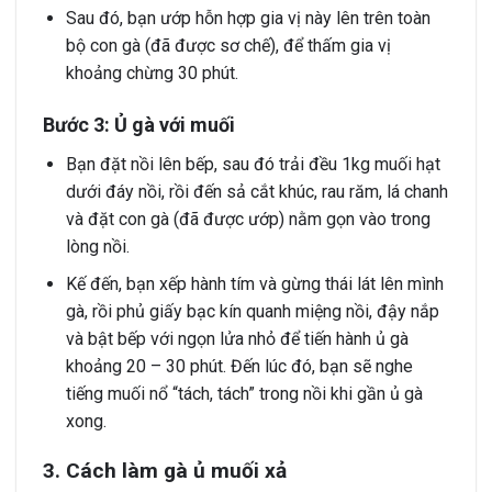
Sau đó, bạn ướp hỗn hợp gia vị này lên trên toàn
bộ con gà (đã được sơ chế), để thấm gia vị
khoảng chừng 30 phút.
Bước 3: Ủ gà với muối
Bạn đặt nồi lên bếp, sau đó trải đều 1kg muối hạt
dưới đáy nồi, rồi đến sả cắt khúc, rau răm, lá chanh
và đặt con gà (đã được ướp) nằm gọn vào trong
lòng nồi.
Kế đến, bạn xếp hành tím và gừng thái lát lên mình
gà, rồi phủ giấy bạc kín quanh miệng nồi, đậy nắp
và bật bếp với ngọn lửa nhỏ để tiến hành ủ gà
khoảng 20 – 30 phút. Đến lúc đó, bạn sẽ nghe
tiếng muối nổ “tách, tách” trong nồi khi gần ủ gà
xong.
3. Cách làm gà ủ muối xả