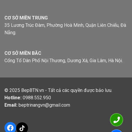
CƠ SỞ MIỀN TRUNG
35 Lương Trúc Đàm, Phường Hoà Minh, Quận Liên Chiểu, Đà
Nẵng.
CƠ SỞ MIỀN BĂC
Cổng Tổ Dân Phố Nội Thương, Dương Xá, Gia Lâm, Hà Nội.
© 2025
BepBTN.vn
- Tất cả các quyền được bảo lưu.
Hotline:
0988.552.950
Email:
beptrinangvn@gmail.com
Facebook
TikTok