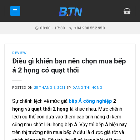
Skip
to
content
08:00 - 17:30
+84 988 552 950
REVIEW
Điều gì khiến bạn nên chọn mua bếp
á 2 họng có quạt thổi
POSTED ON
25 THÁNG 8, 2021
BY
DANG THI HONG
Sự chênh lệch về mức giá
bếp Á công nghiệp
2
họng
và
quạt thổi 2 họng
là khác nhau. Mức chênh
lệch cụ thể còn dựa vào thêm các tính năng đi kèm
cũng như chất liệu họng bếp Á. Vậy thì bếp Á
hiện nay
trên thị trường nên mua bếp ở đâu là được giá tốt và