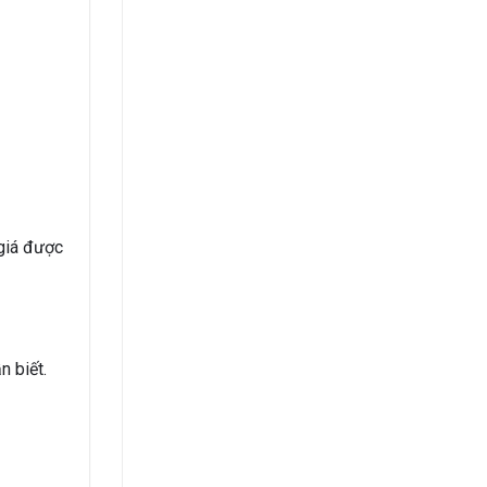
 giá được
n biết.