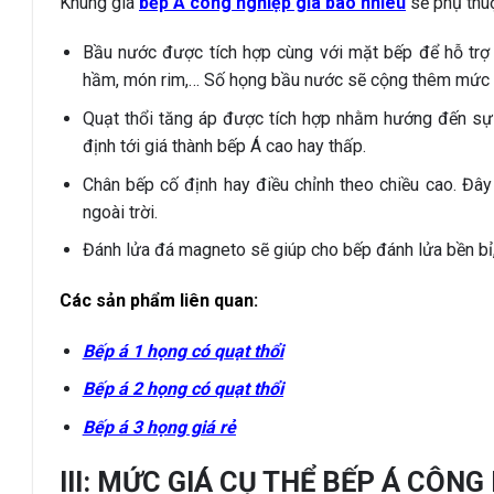
Khung giá
bếp Á công nghiệp giá bao nhiêu
sẽ phụ thu
Bầu nước được tích hợp cùng với mặt bếp để hỗ trợ
hầm, món rim,… Số họng bầu nước sẽ cộng thêm mức gi
Quạt thổi tăng áp được tích hợp nhằm hướng đến sự t
định tới giá thành bếp Á cao hay thấp.
Chân bếp cố định hay điều chỉnh theo chiều cao. Đâ
ngoài trời.
Đánh lửa đá magneto sẽ giúp cho bếp đánh lửa bền bỉ
Các sản phẩm liên quan:
Bếp á 1 họng có quạt thổi
Bếp á 2 họng có quạt thổi
Bếp á 3 họng giá rẻ
III: MỨC GIÁ CỤ THỂ BẾP Á CÔNG