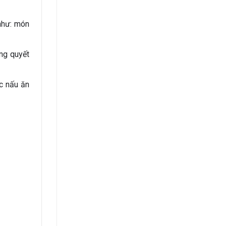
như: món
ng quyết
c nấu ăn