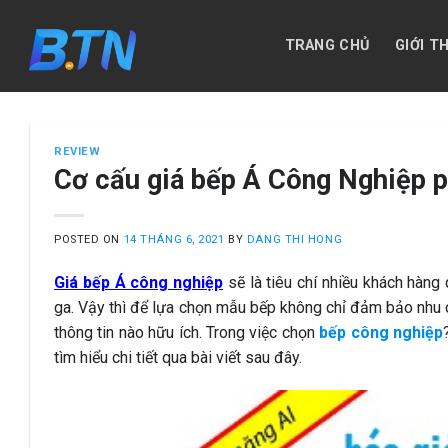
Skip
to
TRANG CHỦ
GIỚI T
content
REVIEW
Cơ cấu giá bếp Á Công Nghiệp p
POSTED ON
14 THÁNG 6, 2021
BY
DANG THI HONG
Giá bếp Á công nghiệp
sẽ là tiêu chí nhiều khách hàn
ga. Vậy thì để lựa chọn mẫu bếp không chỉ đảm bảo nhu 
thông tin nào hữu ích. Trong việc chọn
bếp công nghiệp
tìm hiểu chi tiết qua bài viết sau đây.