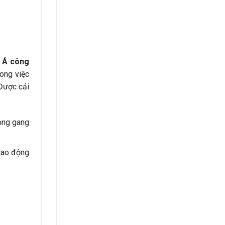
 Á công
rong việc
 Được cải
ọng gang
dao động