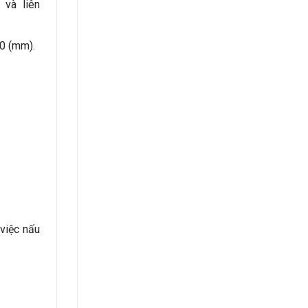
 và liên
0 (mm).
việc nấu