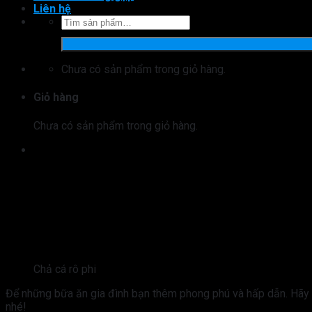
Liên hệ
Tìm
kiếm:
Chưa có sản phẩm trong giỏ hàng.
Giỏ hàng
Chưa có sản phẩm trong giỏ hàng.
Chả cá rô phi
Để những bữa ăn gia đình bạn thêm phong phú và hấp dẫn. Hãy t
nhé!