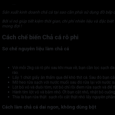
….
Sản xuất kinh doanh chả cá tại sao cần phải sử dụng đồ bếp 
Bởi vì nó giúp tiết kiệm thời gian, chi phí nhiên liệu và đặc bi
mong đợi !
Cách chế biến Chả cá rô phi
Sơ chế nguyên liệu làm chả cá
Với mỗi 2kg cá rô phi sau khi mua về, bạn cần lọc sạch da
ráo.
Lấy 1 chút giấy ăn thấm qua để khô thịt cá. Sau đó bạn cắ
Mỡ heo rửa sạch với nước muối sau đó rửa lại với nước sạ
Lột bỏ vỏ và đuôi tôm, rút bỏ chỉ rồi đem rửa sạch và để t
Hành tím lột vỏ và băm nhỏ. Ớt bạn cắt nhỏ, nhặt bỏ cuống
Thìa là bạn rửa thật sạch rồi cắt thật nhỏ lấy nguyên phầ
Cách làm chả cá dai ngon, không dùng bột