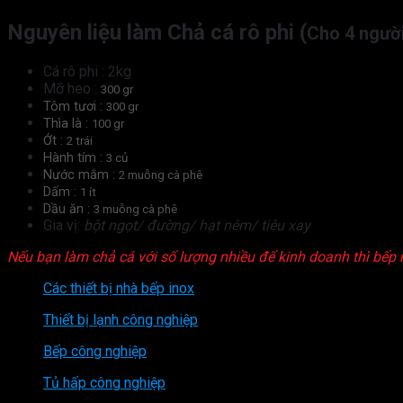
Nguyên liệu làm Chả cá rô phi (
Cho 4 ngườ
Cá rô phi : 2kg
Mỡ heo :
300 gr
Tôm tươi :
300 gr
Thìa là :
100 gr
Ớt :
2 trái
Hành tím :
3 củ
Nước mắm :
2 muỗng cà phê
Dấm :
1 ít
Dầu ăn :
3 muỗng cà phê
Gia vị:
bột ngọt/ đường/ hạt nêm/ tiêu xay
Nếu bạn làm chả cá với số lượng nhiều để kinh doanh thì bế
Các thiết bị nhà bếp inox
Thiết bị lạnh công nghiệp
Bếp công nghiệp
Tủ hấp công nghiệp