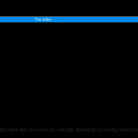
Tìm kiếm
hử cách làm chả cá rô phi của bếp. Không chỉ có hương thơm nồng