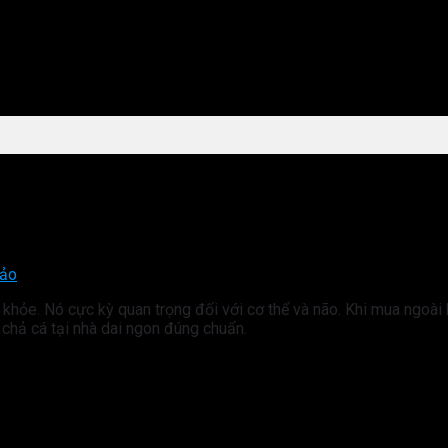
hảo
 khỏe. Nó cực kỳ quan trọng đối với cơ thể và não. Khi mua ngoà
 chả cá tại nhà dai ngon đúng chuẩn.