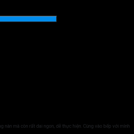
 nàn mà còn rất dai ngon, dễ thực hiện. Cùng vào bếp với mình