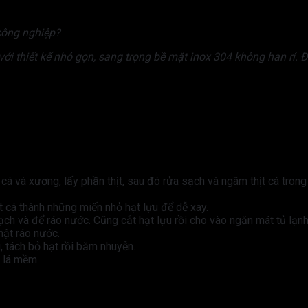
công nghiệp?
ệt với thiết kế nhỏ gọn, sang trọng bề mặt inox 304 không han rỉ. 
 cá và xương, lấy phần thịt, sau đó rửa sạch và ngâm thịt cá tron
t cá thành những miến nhỏ hạt lựu để dễ xay.
ch và để ráo nước. Cũng cắt hạt lựu rồi cho vào ngăn mát tủ lạnh
hật ráo nước.
, tách bỏ hạt rồi băm nhuyễn.
n lá mềm.