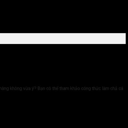
i hàng không vừa ý? Bạn có thể tham khảo công thức làm chả cá