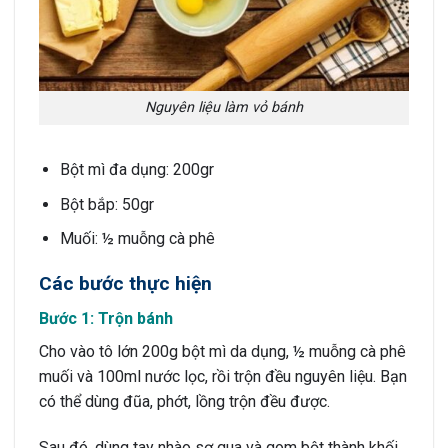
Nguyên liệu làm vỏ bánh
Bột mì đa dụng: 200gr
Bột bắp: 50gr
Muối: ½ muỗng cà phê
Các bước thực hiện
Bước 1: Trộn bánh
Cho vào tô lớn 200g bột mì da dụng, ½ muỗng cà phê
muối và 100ml nước lọc, rồi trộn đều nguyên liệu. Bạn
có thể dùng đũa, phớt, lồng trộn đều được.
Sau đó, dùng tay nhào sơ qua và gom bột thành khối.